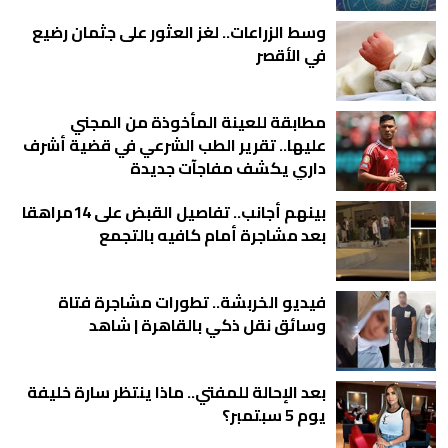
وسط الزراعات.. لغز العثور على جثمان رضيع
في الأقصر
مطابقة للعينة المأخوذة من المجني
عليها.. تقرير الطب الشرعي في قضية أشرف
داري يكشف مفاجآت جديدة
بينهم أجانب.. تفاصيل القبض على 14مراهقا
بعد مشاجرة أمام كافيه بالتجمع
فيديو الخربشة.. تطورات مشاجرة فتاة
وسائق نقل ذكي بالقاهرة | شاهد
بعد الإحالة للمفتي.. ماذا ينتظر سارة خليفة
يوم 5 سبتمبر؟