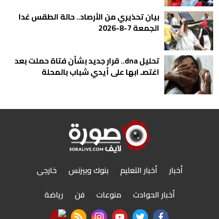
بيان تحذيري من الأرصاد.. حالة الطقس غدا
الجمعة 7-8-2026
تحليل dna.. قرار جديد بشأن فتاة حملت بعد
اغتصـ ابها على أيدي شباب بالمحلة
أخبار
أخبار التعليم
بنوك وبيزنس
خارجى
أخبار الحوادث
منوعات
فن
رياضة
nabd app
rss feed
instagram
youtube
twitter
facebook