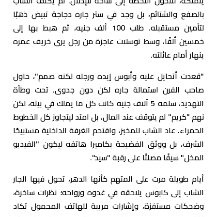
يتملكه، لتتحول اللحظة إلى ساحة للإذلال. لم يكتف الشاب
بالصفع والشتائم، بل وجد في ستر جاره دجاجة تبيض ذهبًا
لتأمين مستقبله. طلب 100 ألف جنيه، ثم هبط بها إلى
خمسين ألفًا، وسط توسلات عاجزة من رجل يرى خريف عمره
ينهار أمام عائلته.
"قعدت أتحايل عليه وأبوس إيده ورجله لكنه صمم"، حاول
صاحب الفرن استمالة جاره لكن دون جدوى. تحت وطأة
التهديد، سلمه 5 آلاف جنيه كانت كل ما يملك في بيته، لكن
نهم "كريم" لم يتوقف عند المال، بل امتد ليتجاوز كل الخطوط
الحمراء. عاد الشاب للمخبز، واقتحم الغرفة الداخلية مستبيحًا
الشرف، بل ووثق الفضيحة بكاميرا هاتفه ليكون "الفيديو
المخل" سيفًا مصلتًا على رقبة "سيد".
أيام طويلة مرت على المتهم كأنها الدهر، تحول فيها الجار
الشاب إلى كابوس يلاحقه في غدوه ورواحه؛ نظرات ساخرة،
وضحكات مستفزة، وإشارات مريبة للهاتف المحمول تكاد