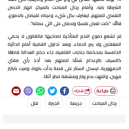
الشرطة بابه. وأمام رجال المباحث بالمركز، انهار الحصن
النفسي للمتهم، ليعترف بكل شيء وعيناه تفيضان بالدموع،
قائلًا: "كنت تعبان نفسيًا وندمان على اللي عملته".
لم تشفع دموع الندم المتأخرة لصاحبها؛ فالقانون لا يحمي
المغفلين ولا يبرر الدماء. وبعد تداول القضية أمام الدائرة
الخامسة بمحكمة جنايات القاهرة، جاء حكم العدالة قاطعًا
كالسيف بالإعدام شنقًا للمتهم بعد أخذ رأي مفتي
الجمهورية، ليسدل الستار على قصة بدأت بنزوة، ومرت بابتزاز
مهين، وانتهت بدم ونار ومشنقة تنظر آثمًا.
طباعة
شارك
رجال المباحث
جريمة
الجيزة
قتل