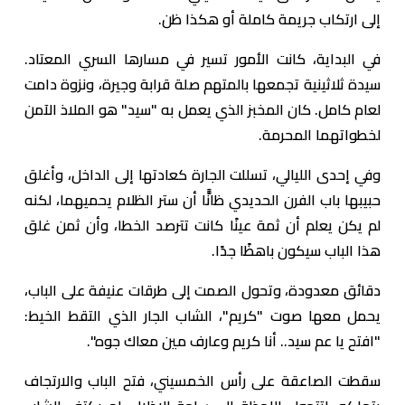
إلى ارتكاب جريمة كاملة أو هكذا ظن.
في البداية، كانت الأمور تسير في مسارها السري المعتاد.
سيدة ثلاثينية تجمعها بالمتهم صلة قرابة وجيرة، ونزوة دامت
لعام كامل. كان المخبز الذي يعمل به "سيد" هو الملاذ الآمن
لخطواتهما المحرمة.
وفي إحدى الليالي، تسللت الجارة كعادتها إلى الداخل، وأغلق
حبيبها باب الفرن الحديدي ظانًّا أن ستر الظلام يحميهما، لكنه
لم يكن يعلم أن ثمة عينًا كانت تترصد الخطا، وأن ثمن غلق
هذا الباب سيكون باهظًا جدًا.
دقائق معدودة، وتحول الصمت إلى طرقات عنيفة على الباب،
يحمل معها صوت "كريم"، الشاب الجار الذي التقط الخيط:
"افتح يا عم سيد.. أنا كريم وعارف مين معاك جوه".
سقطت الصاعقة على رأس الخمسيني، فتح الباب والارتجاف