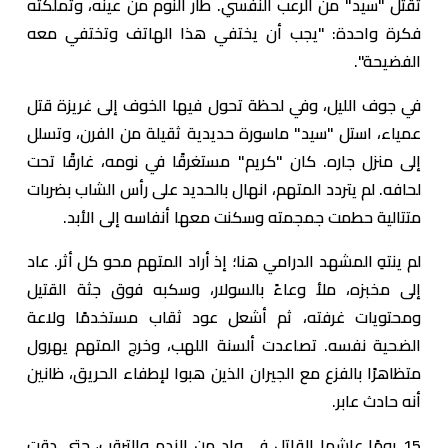
تقتل "سيد" من الرعب النفسي. طار النوم من عينه، وتملكته
فكرة واحدة: "يجب أن يختفي هذا الهاتف وتختفي معه
الفضيحة".
في جوف الليل، وفي لحظة تحول فيها الخوف إلى غريزة قتل
عمياء، استل "سيد" ماسورة حديدية ثقيلة من الفرن، وتسلل
إلى منزل جاره. كان "كريم" مستغرقًا في نومه، غارقًا تحت
لحافه. لم يتردد المتهم، انهال بالحديد على رأس الشاب بضربات
متتالية حطمت جمجمته وسكنت معها أنفاسه إلى الأبد.
لم ينتهِ المشهد الدرامي هنا؛ إذ أراد المتهم محو كل أثر. عاد
إلى مخبزه، ملأ وعاءً بالسولار، وسكبه فوق جثة القتيل
ومحتويات غرفته، ثم أشعل عود ثقاب مستخدمًا ولاعة
الضحية نفسه. تصاعدت ألسنة اللهب، وخرج المتهم يهرول
متظاهرًا بالفزع مع الجيران الذين هبوا لإطفاء الحريق، ظانين
أنه حادث عابر.
15 يومًا عاشها القاتل في وادٍ من الندم والترقب، حتى دقت