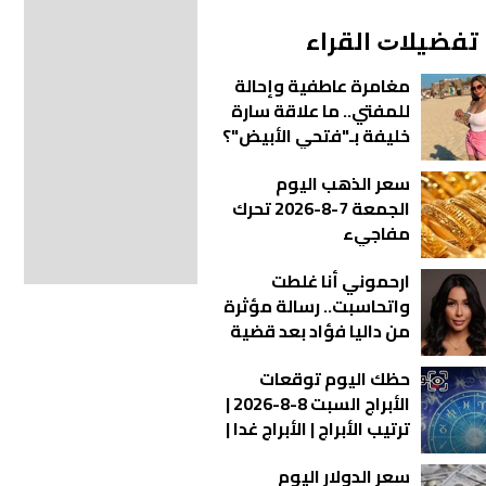
ﺗﻔﻀﻴﻼﺕ اﻟﻘﺮاء
مغامرة عاطفية وإحالة
للمفتي.. ما علاقة سارة
خليفة بـ"فتحي الأبيض"؟
سعر الذهب اليوم
الجمعة 7-8-2026 تحرك
مفاجيء
ارحموني أنا غلطت
واتحاسبت.. رسالة مؤثرة
من داليا فؤاد بعد قضية
المخدرات
حظك اليوم توقعات
الأبراج السبت 8-8-2026 |
ترتيب الأبراج | الأبراج غدا |
الأبراج اليومية | معرفة
سعر الدولار اليوم
الأبراج | الأبراج بالأشهر