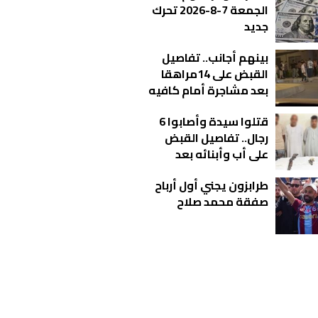
الجمعة 7-8-2026 تحرك
جديد
بينهم أجانب.. تفاصيل
القبض على 14مراهقا
بعد مشاجرة أمام كافيه
بالتجمع
قتلوا سيدة وأصابوا 6
رجال.. تفاصيل القبض
على أب وأبنائه بعد
مشاجرة دامية بالفيوم
طرابزون يجني أول أرباح
صفقة محمد صلاح