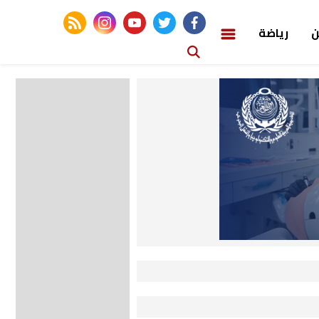
rss feed
instagram
youtube
twitter
facebook
ن
رياضة