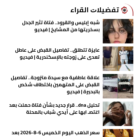
ﺗﻔﻀﻴﻼﺕ اﻟﻘﺮاء
شبه إبليس والقرود.. فتاة تثير الجدل
بسخريتها من المشايخ | فيديو
عايزة تتطلق.. تفاصيل القبض على عاطل
تعدى على زوجته بالإسكندرية | فيديو
علاقة عاطفية مع سيدة متزوجة.. تفاصيل
القبض على المتهمين باختطاف شخص
بالبحيرة | فيديو
تحليل dna.. قرار جديد بشأن فتاة حملت بعد
اغتصـ ابها على أيدي شباب بالمحلة
سعر الذهب اليوم الخميس 6-8-2026 بعد