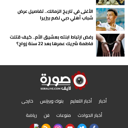
الأغلى في تاريخ الزمالك.. تفاصيل عرض
شباب أهلي دبي لضم بيزيرا
رفض ارتباط ابنته بعشيق الأم.. كيف قتلت
فاطمة شريك عمرها بعد 22 سنة زواج؟
أخبار
أخبار التعليم
بنوك وبيزنس
خارجى
أخبار الحوادث
منوعات
فن
رياضة
nabd app
rss feed
instagram
youtube
twitter
facebook