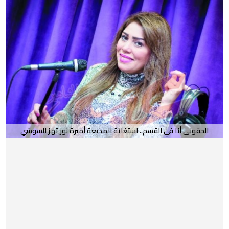
الحقوني أنا في القسم.. استغاثة المذيعة أميرة نور تهز السوشي