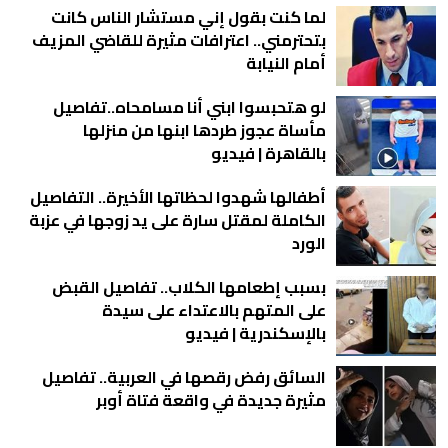
لما كنت بقول إني مستشار الناس كانت
بتحترمني.. اعترافات مثيرة للقاضي المزيف
أمام النيابة
لو هتحبسوا ابني أنا مسامحاه..تفاصيل
مأساة عجوز طردها ابنها من منزلها
بالقاهرة | فيديو
أطفالها شهدوا لحظاتها الأخيرة.. التفاصيل
الكاملة لمقتل سارة على يد زوجها في عزبة
الورد
بسبب إطعامها الكلاب.. تفاصيل القبض
على المتهم بالاعتداء على سيدة
بالإسكندرية | فيديو
السائق رفض رقصها في العربية.. تفاصيل
مثيرة جديدة في واقعة فتاة أوبر