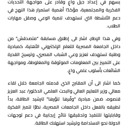
يسهم في إعداد جيل واعٍ وقادر على مواجهة التحديات
الفكرية والمجتمعية، مؤكدًا أهمية استمرار هذا النهج في
دعم الأنشطة التي تستهدف تنمية الوعي وصقل مهارات
الطلاب.
وفي هذا الإطار، اشار الى إطلاق مسابقة “متصدقش” من
داخل الجامعة المصرية للتعلم الإلكتروني الأهلية، كمبادرة
وطنية تستهدف تعزيز وعي الشباب المصري، وترسيخ القدرة
على التمييز بين المعلومات الموثوقة والمغلوطة، ومواجهة
الشائعات بأسلوب علمي واعٍ.
كما اشار الى أن المقترح الذي قدمته الجامعة خلال لقاء
معالي وزير التعليم العالي والبحث العلمي الدكتور/ عبد العزيز
قنصوه، ضمن مبادرة “وفّرها تنوّرها” لترشيد الطاقة، بدأ
تطبيقه بالفعل داخل الجامعات المصرية، نظرًا لتميز الفكرة
وقابليتها للتنفيذ وتحقيقها نتائج إيجابية في دعم توجهات
الدولة نحو الاستدامة وترشيد استهلاك الطاقة.