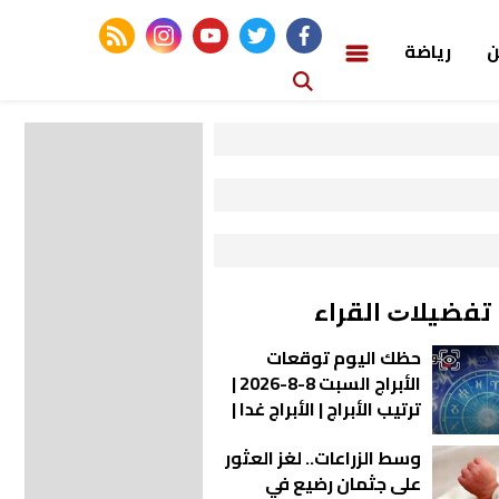
rss feed
instagram
youtube
twitter
facebook
ن
رياضة
ﺗﻔﻀﻴﻼﺕ اﻟﻘﺮاء
حظك اليوم توقعات
الأبراج السبت 8-8-2026 |
ترتيب الأبراج | الأبراج غدا |
الأبراج اليومية | معرفة
وسط الزراعات.. لغز العثور
الأبراج | الأبراج بالأشهر
على جثمان رضيع في