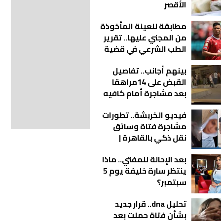
الأقصر
مطابقة للعينة المأخوذة
من المجني عليها.. تقرير
الطب الشرعي في قضية
أشرف داري يكشف
بينهم أجانب.. تفاصيل
مفاجآت جديدة
القبض على 14مراهقا
بعد مشاجرة أمام كافيه
بالتجمع
فيديو الخربشة.. تطورات
مشاجرة فتاة وسائق
نقل ذكي بالقاهرة |
شاهد
بعد الإحالة للمفتي.. ماذا
ينتظر سارة خليفة يوم 5
سبتمبر؟
تحليل dna.. قرار جديد
بشأن فتاة حملت بعد