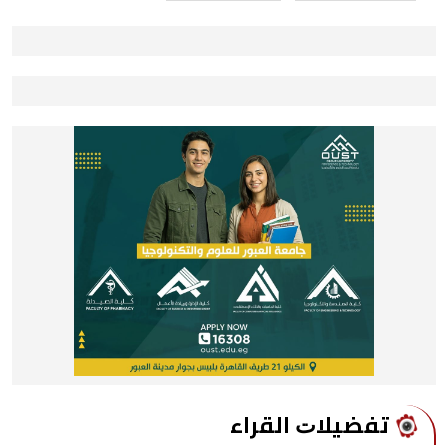
ﺗﻔﻀﻴﻼﺕ اﻟﻘﺮاء