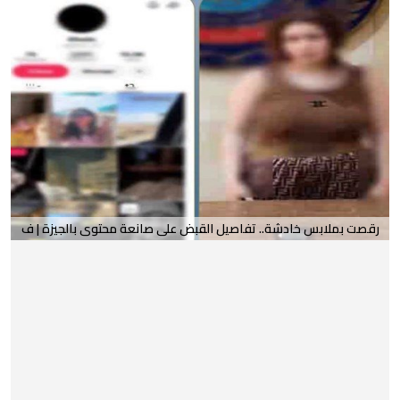
رقصت بملابس خادشة.. تفاصيل القبض على صانعة محتوى بالجيزة | ف