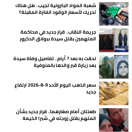
شعبة المواد البترولية تجيب.. هل هناك
تحريك لأسعار الوقود الفترة المقبلة؟
جريمة النقاب.. قرار جديد في محاكمة
المتهمين بقتل سيدة ببولاق الدكرور
لحقت به بعد 7 أيام.. تفاصيل وفاة سيدة
بعد زيارة قبر والدها بالمنوفية
سعر الذهب اليوم الأحد 9-8-2026 ارتفاع
جديد
طعنتان أمام صغارهما.. قرار جديد بشأن
المتهم بقتل زوجته في شبرا الخيمة