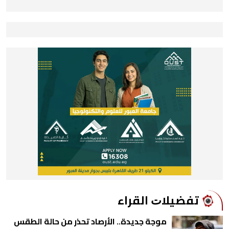
ﺗﻔﻀﻴﻼﺕ اﻟﻘﺮاء
موجة جديدة.. الأرصاد تحذر من حالة الطقس