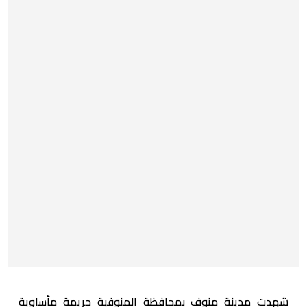
شهدت مدينة منوف بمحافظة المنوفية جريمة مأساوية