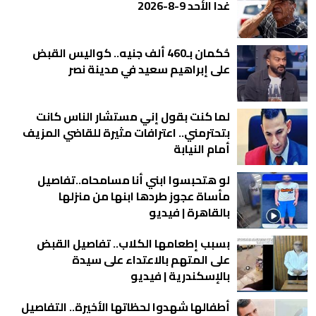
غدا الأحد 9-8-2026
حُكمان بـ460 ألف جنيه.. كواليس القبض
على إبراهيم سعيد في مدينة نصر
لما كنت بقول إني مستشار الناس كانت
بتحترمني.. اعترافات مثيرة للقاضي المزيف
أمام النيابة
لو هتحبسوا ابني أنا مسامحاه..تفاصيل
مأساة عجوز طردها ابنها من منزلها
بالقاهرة | فيديو
بسبب إطعامها الكلاب.. تفاصيل القبض
على المتهم بالاعتداء على سيدة
بالإسكندرية | فيديو
أطفالها شهدوا لحظاتها الأخيرة.. التفاصيل