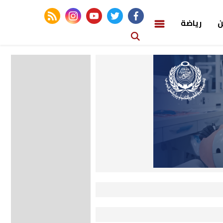
rss feed
instagram
youtube
twitter
facebook
ن
رياضة