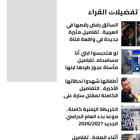
ﺗﻔﻀﻴﻼﺕ اﻟﻘﺮاء
السائق رفض رقصها في
العربية.. تفاصيل مثيرة
جديدة في واقعة فتاة
أوبر
لو هتحبسوا ابني أنا
مسامحاه..تفاصيل
مأساة عجوز طردها ابنها
من منزلها بالقاهرة |
أطفالها شهدوا لحظاتها
فيديو
الأخيرة.. التفاصيل
الكاملة لمقتل سارة على
يد زوجها في عزبة الورد
الخريطة الزمنية كاملة..
موعد بدء العام الدراسي
الجديد 2026/2027
بالمدارس
أثناء الصلاة.. تفاصيل