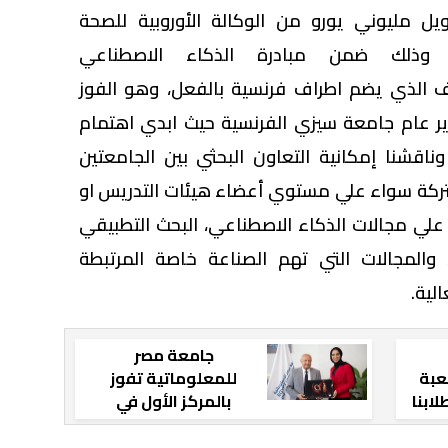
ويل مليوني يورو من الوكالة الأوروبية للصحة
شئون الرقمية (HADEA)، وذلك ضمن مبادرة الذكاء الاصطناعي
GAI، وهو التحالف الذي يضم اطراف فرنسية بالفعل، وهو الفوز
 عام جامعة سيزي الفرنسية حيث ابدي اهتمام
وناقشنا إمكانية التعاون البحثي بين الجامعتين
ركة سواء علي مستوي أعضاء هيئات التدريس او
علي مجالات الذكاء الاصطناعي، البحث التطبيقي
 والمجالات التي تهم الصناعة خاصة المرتبطة
الية.
جامعة مصر
لوماتية: 17 لعبة
للمعلوماتية تفوز
لابنا
بالمركز الأول في
 من
مسابقة الفنون
بداع
التشكيلية بمهرجان