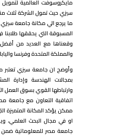
مايكروسوفت العالمية لتمويل ا
سيزي حيث تمول الشركة ثلاث منح 
ما يرجع الي مكانة جامعة سيزي وآ
المسبوقة التي يحققها طلابنا في 
وقعناها مع العديد من أفضل ال
والمملكة المتحدة وفرنسا واليابا
وأوضح ان جامعة سيزي تعتبر من
بمجالات الهندسة وإدارة المش
وارتباطها القوي بسوق العمل الأو
اتفاقية التعاون مع جامعة مص
ممكن يؤكد المكانة المتميزة ال
او في مجال البحث العلمي، وي
جامعة مصر للمعلوماتية ضمن