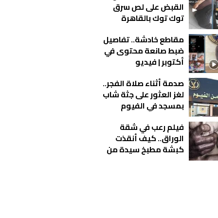
القبض على لص سرق
توك توك بالقاهرة
مقاطع خادشة.. تفاصيل
ضبط صانعة محتوى في
أكتوبر | فيديو
صدمة أثناء صلاة الفجر..
لغز العثور على جثة شاب
بمسجد في الفيوم
فيلم رعب في شقة
الوراق.. كيف أنقذت
كبشة مطبخ سيدة من
كابوس الاغتـ صاب؟