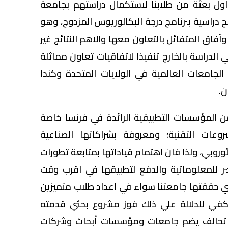
ول بعثة من طلابنا لاستكمال دراستهم بجامعة
دراسية ببرنامج درجة البكالوريوس المزدوج، وهو
فاق المتفائل بالتعاون معها والاهم النتائج غير
الدراسة بالخارج تنفيذا لاتفاقيات تعاون مماثلة
جامعات العالمية في الولايات المتحدة وكندا
ن.
 المؤسسات التطبيقية الرائدة في فرنسا خاصة
روعات التقنية؛ ومعروفة بشراكاتها الصناعية
روبي، ولذا فان اهتمام قياداتها بمتابعة تطورات
ر للمعلوماتية والدفع لتطبيقها في اقرب وقت
تي حققتها جامعتنا سواء في اعداد طلاب متميزين
كفي للدلالة علي ذلك فوز مشروع بحثي قدمته
 تحالف يضم جامعات ومؤسسات أبحاث وشركات