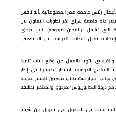
بأعمال رئيس جامعة مصر المعلوماتية بأنه ناقش
ر عام جامعة سيزي اخر تطورات التعاون بين
قية التي تشمل برنامجين مزدوجين لنيل درجتي
مكانية تبادل الطلاب للدراسة في الجامعتين،
 والفرنسي انتهيا بالفعل من وضع اليات تنفيذ
د المناهج الدراسية المنتظر تطبيقها في إطار
ر، بجانب اختيار ست طلاب مصريين للسفر لفرنسا
امج درجة البكالوريوس المزدوج، والمنتظر انطلاقه
اتية نجحت في الحصول على تمويل من شركة