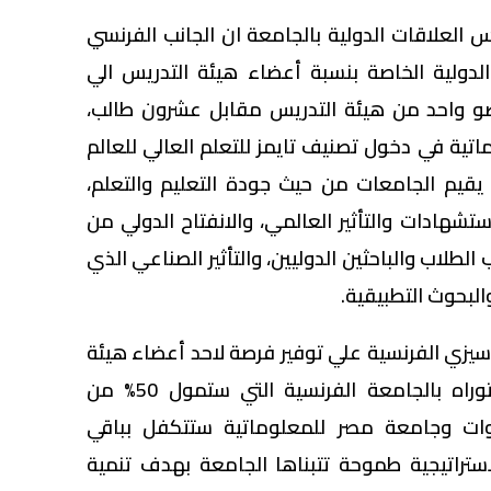
ابداع لشباب الجامعات
س العلاقات الدولية بالجامعة ان الجانب الفرنسي
الدولية الخاصة بنسبة أعضاء هيئة التدريس الي
ضو واحد من هيئة التدريس مقابل عشرون طالب،
تية في دخول تصنيف تايمز للتعلم العالي للعالم
يقيم الجامعات من حيث جودة التعليم والتعلم،
تشهادات والتأثير العالمي، والانفتاح الدولي من
لطلاب والباحثين الدوليين، والتأثير الصناعي الذي
البحوث التطبيقية.
زي الفرنسية علي توفير فرصة لاحد أعضاء هيئة
التدريس لاستكمال دراسة الدكتوراه بالجامعة الفرنسية التي ستمول 50% من
وات وجامعة مصر للمعلوماتية ستتكفل بباقي
استراتيجية طموحة تتبناها الجامعة بهدف تنمية