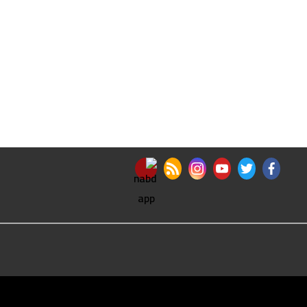
nabd app
rss feed
instagram
youtube
twitter
facebook