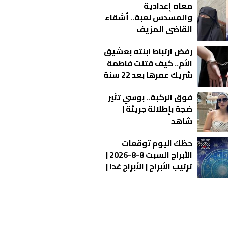
معاه إعدادية
والمسدس لعبة.. أشقاء
القاضي المزيف
يكشفون مفاجآت
رفض ارتباط ابنته بعشيق
صادمة
الأم.. كيف قتلت فاطمة
شريك عمرها بعد 22 سنة
زواج؟
فوق الركبة.. بوسي تثير
ضجة بإطلالة جريئة |
شاهد
حظك اليوم توقعات
الأبراج السبت 8-8-2026 |
ترتيب الأبراج | الأبراج غدا |
الأبراج اليومية | معرفة
الأبراج | الأبراج بالأشهر