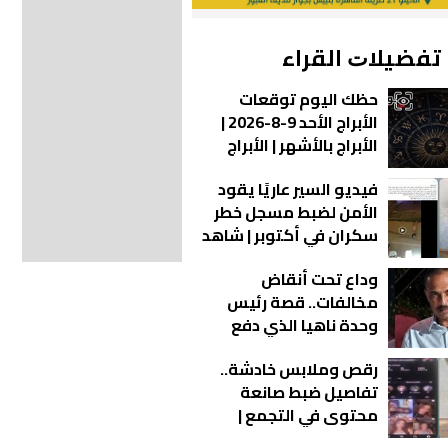
ﺗﻔﻀﻴﻼﺕ اﻟﻘﺮاء
حظك اليوم توقعات
الأبراج الأحد 9-8-2026 |
الأبراج بالأشهر | الأبراج
غدا | الأبراج اليومية |
فيديو السير عاريًا يقود
تواريخ الأبراج | ترتيب
الأمن لضبط مسجل خطر
الأبراج
سكران في أكتوبر | شاهد
وداع تحت أنقاض
مخالفات.. قصة رئيس
وحدة ناهيا الذي دفع
حياته ثمن واجبه
رقص وملابس خادشة..
تفاصيل ضبط صانعة
محتوى في التجمع |
فيديو