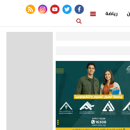
rss feed
instagram
youtube
twitter
facebook
ن
رياضة