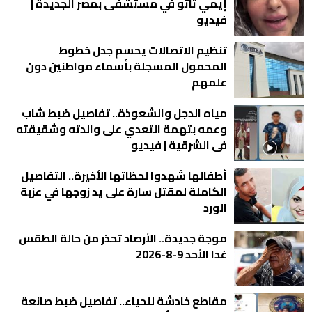
إيمي تاتو في مستشفى بمصر الجديدة |
فيديو
تنظيم الاتصالات يحسم جدل خطوط
المحمول المسجلة بأسماء مواطنين دون
علمهم
مياه الدجل والشعوذة.. تفاصيل ضبط شاب
وعمه بتهمة التعدي على والدته وشقيقته
في الشرقية | فيديو
أطفالها شهدوا لحظاتها الأخيرة.. التفاصيل
الكاملة لمقتل سارة على يد زوجها في عزبة
الورد
موجة جديدة.. الأرصاد تحذر من حالة الطقس
غدا الأحد 9-8-2026
مقاطع خادشة للحياء.. تفاصيل ضبط صانعة