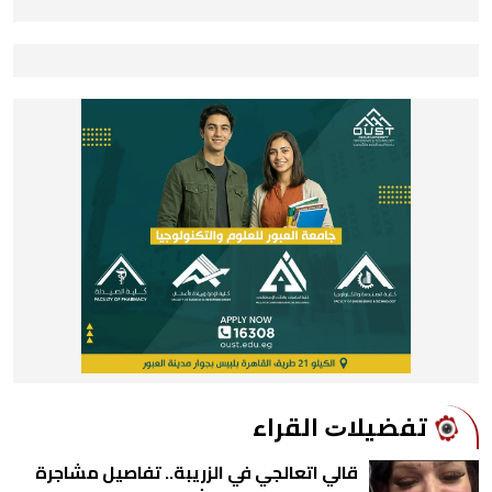
ﺗﻔﻀﻴﻼﺕ اﻟﻘﺮاء
قالي اتعالجي في الزريبة.. تفاصيل مشاجرة