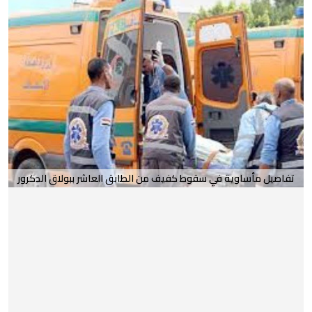
تفاصيل مأساوية في سقوط كفيف من الطابق العاشر ببولاق الدكرور