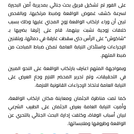
على الفور تم تشكيل فريق بحث جنائي بمديرية أمن البحيرة
لسرعة كشف غموض الواقعة وضبط مرتكبها، وبالفحص
تبين أن وراء ارتكاب الواقعة زوج المجني عليها وذلك بسبب
خلافات زوجية نشبت بينهما، قام على إثرها بضربها بـ
"شاكوش" على الرأس حتى سقطت غارقة في دمائها، وبتقنين
الإجراءات واستئذان النيابة العامة تمكن ضباط المباحث من
ضبط المتهم.
وبمواجهة المتهم اعترف بارتكاب الواقعة على النحو المبين
في التحقيقات، وتم تحرير المحضر اللازم وجارٍ العرض على
النيابة العامة لاتخاذ الإجراءات القانونية اللازمة.
كما تمت مناظرة الجثمان ومعاينة مكان ارتكاب الواقعة،
وأمرت النيابة العامة بعرض الجثمان على الطبيب الشرعي
لبيان أسباب الوفاة، وكلفت إدارة البحث الجنائي بالتحري عن
الواقعة وظروفها وملابساتها.