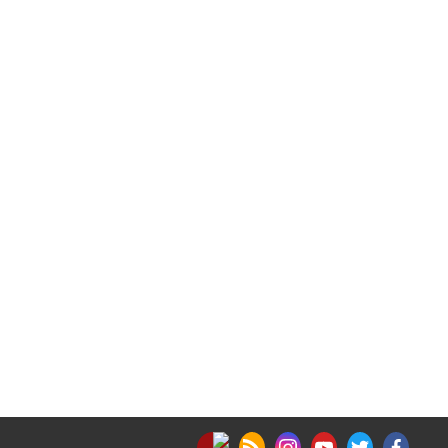
nabd app
rss feed
instagram
youtube
twitter
facebook