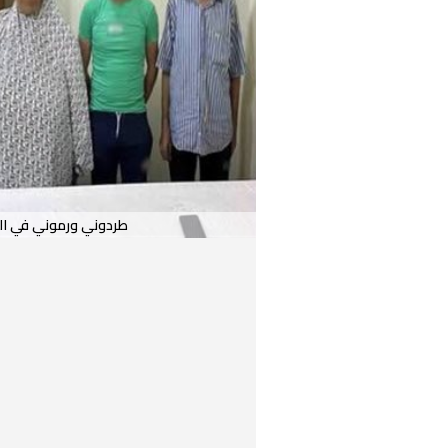
طردوني ورموني في الش