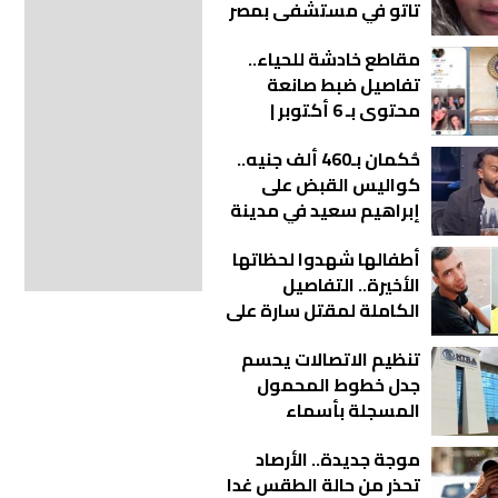
تاتو في مستشفى بمصر
الجديدة | فيديو
مقاطع خادشة للحياء..
تفاصيل ضبط صانعة
محتوى بـ 6 أكتوبر |
فيديو
حُكمان بـ460 ألف جنيه..
كواليس القبض على
إبراهيم سعيد في مدينة
نصر
أطفالها شهدوا لحظاتها
الأخيرة.. التفاصيل
الكاملة لمقتل سارة على
يد زوجها في عزبة الورد
تنظيم الاتصالات يحسم
جدل خطوط المحمول
المسجلة بأسماء
مواطنين دون علمهم
موجة جديدة.. الأرصاد
تحذر من حالة الطقس غدا