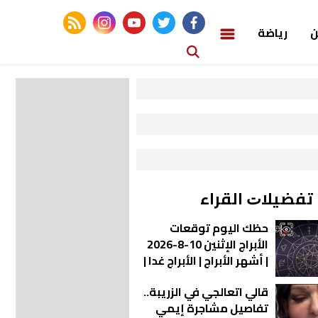
rss feed
instagram
youtube
twitter
facebook
ن
رياضة
ﺗﻔﻀﻴﻼﺕ اﻟﻘﺮاء
حظك اليوم توقعات
الأبراج الإثنين 10-8-2026
| أشهر الأبراج | الأبراج غدا |
الأبراج اليومية | معرفة
قالي اتعالجي في الزريبة..
الأبراج | تاريخ الأبراج
تفاصيل مشاجرة إيمي