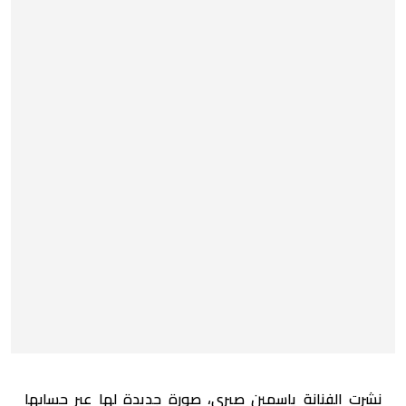
نشرت الفنانة ياسمين صبري، صورة جديدة لها عبر حسابها