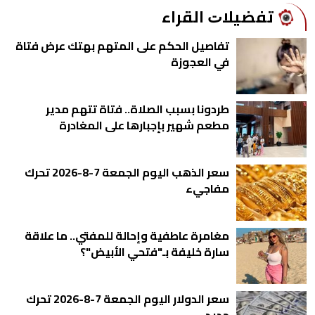
ﺗﻔﻀﻴﻼﺕ اﻟﻘﺮاء
تفاصيل الحكم على المتهم بهتك عرض فتاة
في العجوزة
طردونا بسبب الصلاة.. فتاة تتهم مدير
مطعم شهير بإجبارها على المغادرة
سعر الذهب اليوم الجمعة 7-8-2026 تحرك
مفاجيء
مغامرة عاطفية وإحالة للمفتي.. ما علاقة
سارة خليفة بـ"فتحي الأبيض"؟
سعر الدولار اليوم الجمعة 7-8-2026 تحرك
جديد