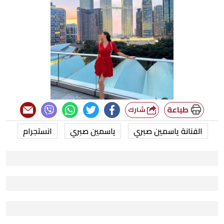
طباعة
شارك
الفنانة ياسمين صبري
ياسمين صبري
انستجرام