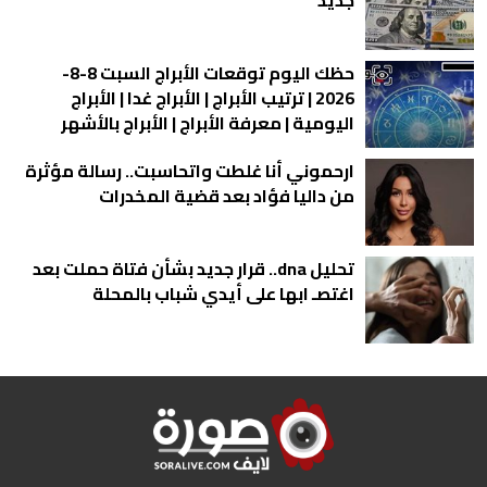
حظك اليوم توقعات الأبراج السبت 8-8-
2026 | ترتيب الأبراج | الأبراج غدا | الأبراج
اليومية | معرفة الأبراج | الأبراج بالأشهر
ارحموني أنا غلطت واتحاسبت.. رسالة مؤثرة
من داليا فؤاد بعد قضية المخدرات
تحليل dna.. قرار جديد بشأن فتاة حملت بعد
اغتصـ ابها على أيدي شباب بالمحلة