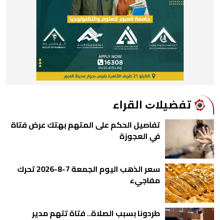
ﺗﻔﻀﻴﻼﺕ اﻟﻘﺮاء
تفاصيل الحكم على المتهم بهتك عرض فتاة
في العجوزة
سعر الذهب اليوم الجمعة 7-8-2026 تحرك
مفاجيء
طردونا بسبب الصلاة.. فتاة تتهم مدير