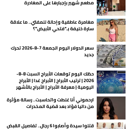
مطعم شهير بإجبارها على المغادرة
مغامرة عاطفية وإحالة للمفتي.. ما علاقة
سارة خليفة بـ"فتحي الأبيض"؟
سعر الدولار اليوم الجمعة 7-8-2026 تحرك
جديد
حظك اليوم توقعات الأبراج السبت 8-8-
2026 | ترتيب الأبراج | الأبراج غدا | الأبراج
اليومية | معرفة الأبراج | الأبراج بالأشهر
ارحموني أنا غلطت واتحاسبت.. رسالة مؤثرة
من داليا فؤاد بعد قضية المخدرات
قتلوا سيدة وأصابوا 6 رجال.. تفاصيل القبض