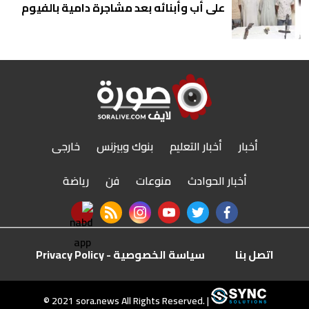
على أب وأبنائه بعد مشاجرة دامية بالفيوم
أخبار
أخبار التعليم
بنوك وبيزنس
خارجى
أخبار الحوادث
منوعات
فن
رياضة
nabd app
rss feed
instagram
youtube
twitter
facebook
اتصل بنا
سياسة الخصوصية - Privacy Policy
r
© 2021 sora.news All Rights Reserved. |