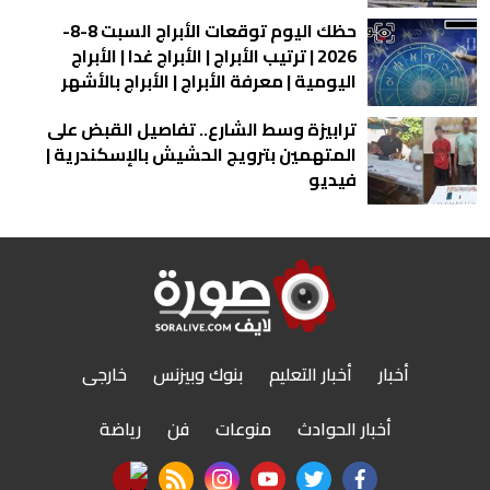
حظك اليوم توقعات الأبراج السبت 8-8-
2026 | ترتيب الأبراج | الأبراج غدا | الأبراج
اليومية | معرفة الأبراج | الأبراج بالأشهر
ترابيزة وسط الشارع.. تفاصيل القبض على
المتهمين بترويج الحشيش بالإسكندرية |
فيديو
أخبار
أخبار التعليم
بنوك وبيزنس
خارجى
أخبار الحوادث
منوعات
فن
رياضة
nabd app
rss feed
instagram
youtube
twitter
facebook