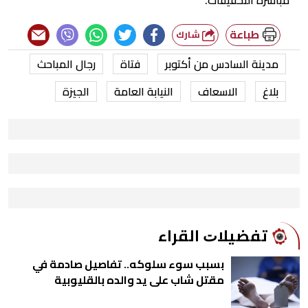
طباعة
شارك
مدينة السادس من أكتوبر
فتاة
رجال المباحث
بلاغ
الاسعاف
النيابة العامة
الجيزة
ﺗﻔﻀﻴﻼﺕ اﻟﻘﺮاء
بسبب سوء سلوكه.. تفاصيل صادمة في
مقتل شاب على يد والده بالقليوبية