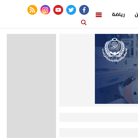
rss feed
instagram
youtube
twitter
facebook
ن
رياضة