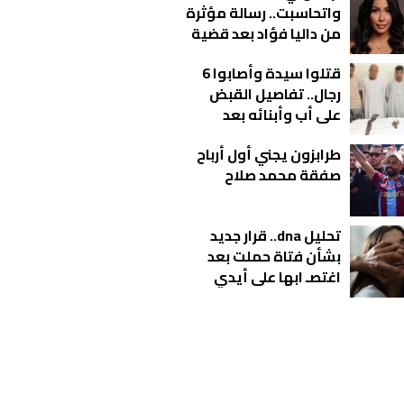
واتحاسبت.. رسالة مؤثرة
من داليا فؤاد بعد قضية
المخدرات
قتلوا سيدة وأصابوا 6
رجال.. تفاصيل القبض
على أب وأبنائه بعد
مشاجرة دامية بالفيوم
طرابزون يجني أول أرباح
صفقة محمد صلاح
تحليل dna.. قرار جديد
بشأن فتاة حملت بعد
اغتصـ ابها على أيدي
شباب بالمحلة