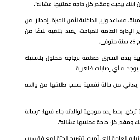
 ابنك بيحبك ومقدر كل حاجة عملتيها عشانه".
، مساعد وزير الداخلية لأمن الجيزة، إخطارًا من
الإدارة العامة للمباحث، يفيد بتلقيه بلاغًا من
ى.
ية بيده اليسرى معلقة بزجاجة محلول بلاستيك
 يوجد به أي إصابات ظاهرية.
ا يعاني من حالة نفسية بسبب طلاقها من والده
 تركها بخط يده موجهة لوالدته جاء فيها: "رسالة
بك ومقدر كل حاجة عملتيها عشانه".
لنيابة العامة التي أمرت بتشريح الجثة لمعرفة سبب