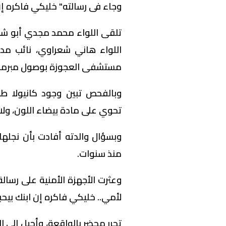
وجاء فى رسالته" خليكي فاكره إن
تلقى اللواء محمد مجدي أبو شميلة
اللواء هاني شعراوي، نائب مدير 
مستشفى العجوزة بوصول مبرمج 25 سنة متوف
وبالفحص تبين وجود كانيولا طب
تحوي على مادة بيضاء اللون، ولا
وبسؤال والدته أفادت بأن نجله
منذ سنوات.
وعثرت الأجهزة الأمنية على رسالة
لأمي.. خليكي فاكره إن ابنك بيح
تحرر محضر بالواقعة، وأحيل إلى ا