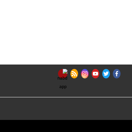
nabd app
rss feed
instagram
youtube
twitter
facebook