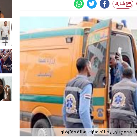
شارك
ك..مبرمج ينهي حياته ويترك رسالة مؤثرة لو