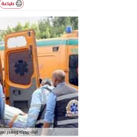
طباعة
ابنك بيحبك ومقدر تعب