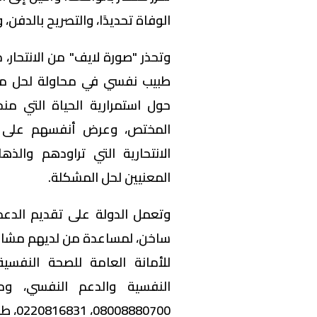
الوفاة تحديدًا، والتصريح بالدفن
وتحذر "صورة لايف" من الانتحار،
طبيب نفسي في محاولة لحل مشكل
حول استمرارية الحياة التي منح
المختص، وعرض أنفسهم على ال
الانتحارية التي تراودهم وال
المعنيين لحل المشكلة.
وتعمل الدولة على تقديم الدع
ساخن، لمساعدة من لديهم مشاكل ن
للأمانة العامة للصحة النفسية
النفسية والدعم النفسي، ومس
08008880700، 0220816831، طوال اليوم.