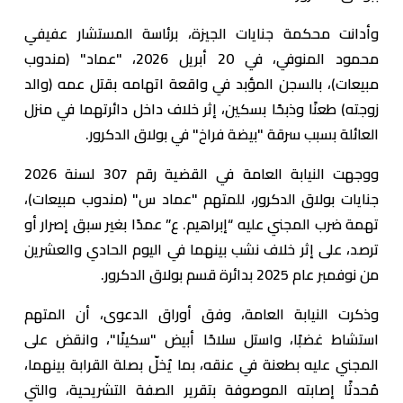
وأدانت محكمة جنايات الجيزة، برئاسة المستشار عفيفي
محمود المنوفي، في 20 أبريل 2026، "عماد" (مندوب
مبيعات)، بالسجن المؤبد في واقعة اتهامه بقتل عمه (والد
زوجته) طعنًا وذبحًا بسكين، إثر خلاف داخل دائرتهما في منزل
العائلة بسبب سرقة "بيضة فراخ" في بولاق الدكرور.
ووجهت النيابة العامة في القضية رقم 307 لسنة 2026
جنايات بولاق الدكرور، للمتهم "عماد س" (مندوب مبيعات)،
تهمة ضرب المجني عليه “إبراهيم. ع” عمدًا بغير سبق إصرار أو
ترصد، على إثر خلاف نشب بينهما في اليوم الحادي والعشرين
من نوفمبر عام 2025 بدائرة قسم بولاق الدكرور.
وذكرت النيابة العامة، وفق أوراق الدعوى، أن المتهم
استشاط غضبًا، واستل سلاحًا أبيض "سكينًا"، وانقض على
المجني عليه بطعنة في عنقه، بما يُخلّ بصلة القرابة بينهما،
مُحدثًا إصابته الموصوفة بتقرير الصفة التشريحية، والتي