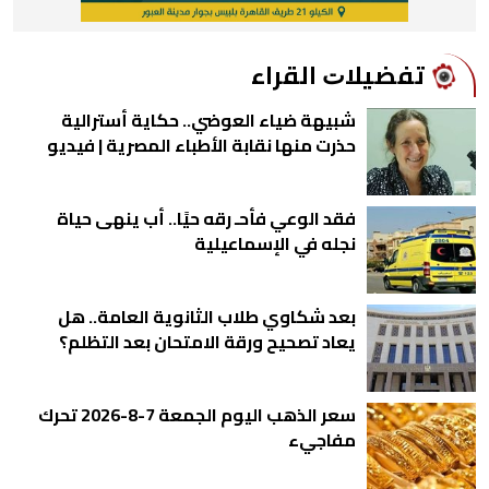
ﺗﻔﻀﻴﻼﺕ اﻟﻘﺮاء
شبيهة ضياء العوضي.. حكاية أسترالية
حذرت منها نقابة الأطباء المصرية | فيديو
فقد الوعي فأحـ رقه حيًا.. أب ينهى حياة
نجله في الإسماعيلية
بعد شكاوي طلاب الثانوية العامة.. هل
يعاد تصحيح ورقة الامتحان بعد التظلم؟
سعر الذهب اليوم الجمعة 7-8-2026 تحرك
مفاجيء