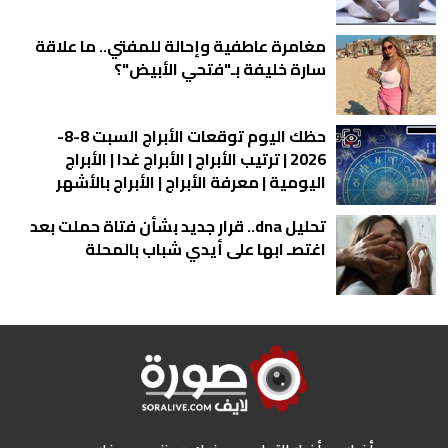
مغامرة عاطفية وإحالة للمفتي.. ما علاقة
سارة خليفة بـ"فتحي الأبيض"؟
حظك اليوم توقعات الأبراج السبت 8-8-
2026 | ترتيب الأبراج | الأبراج غدا | الأبراج
اليومية | معرفة الأبراج | الأبراج بالأشهر
تحليل dna.. قرار جديد بشأن فتاة حملت بعد
اغتصـ ابها على أيدي شباب بالمحلة