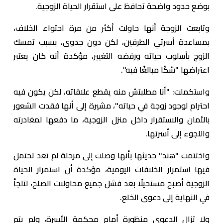
بوضع حدود واضحة تحافظ على استقرار الحياة الزوجية.
وتابعت الزوجة أنها حاولت أكثر من مرة احتواء الخلاف،
بمساعدة أسرتي الطرفين، لكن دون جدوى، بسبب تمسك
الزوج بأسلوب حياته ورفضه التغيير، مؤكدة أنه كان يعتبر
اعتراضها "شكًا مبالغًا فيه".
واستكملت: "أنا مطلبتش منه يقطع علاقاته، لكن يكون فيه
احترام لوجود زوجة في حياته"، مشيرة إلى أنها فقدت الشعور
بالأمان والاستقرار داخل منزل الزوجية، ما دفعها لمغادرته
واللجوء إلى أسرتها.
واختتمت "هند" حديثها بأنها وصلت إلى مرحلة لم تعد تحتمل
فيها استمرار الخلافات اليومية، مؤكدة أن استمرار الحياة
الزوجية أصبح مستحيلًا بعد فشل جميع محاولات الصلح، لتلجأ
في النهاية إلى دعوى الخلع.
ولا تزال الدعوى منظورة أمام محكمة الأسرة، ولم يتم