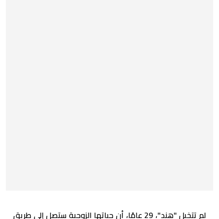
لم تتخيل "هند"، 29 عامًا، أن حياتها الزوجية ستصل إلى طريق