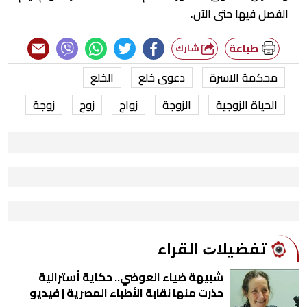
الفصل فيها حتى الآن.
طباعة
شارك
محكمة الاسرة
دعوى خلع
الخلع
الحياة الزوجية
الزوجة
زواج
زوج
زوجة
ﺗﻔﻀﻴﻼﺕ اﻟﻘﺮاء
شبيهة ضياء العوضي.. حكاية أسترالية
حذرت منها نقابة الأطباء المصرية | فيديو