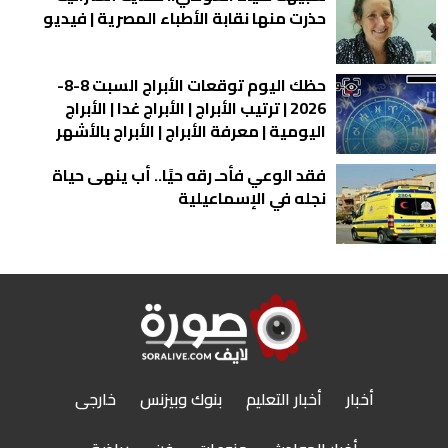
حذرت منها نقابة الأطباء المصرية | فيديو
حظك اليوم توقعات الأبراج السبت 8-8-
2026 | ترتيب الأبراج | الأبراج غدا | الأبراج
اليومية | معرفة الأبراج | الأبراج بالأشهر
فقد الوعي فأحـ رقه حيًا.. أب ينهى حياة
نجله في الإسماعيلية
أخبار
أخبار التعليم
بنوك وبيزنس
خارجى