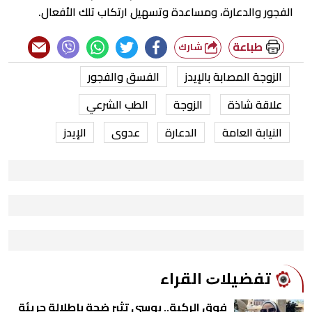
الفجور والدعارة، ومساعدة وتسهيل ارتكاب تلك الأفعال.
طباعة
شارك
الزوجة المصابة بالإيدز
الفسق والفجور
علاقة شاذة
الزوجة
الطب الشرعي
النيابة العامة
الدعارة
عدوى
الإيدز
ﺗﻔﻀﻴﻼﺕ اﻟﻘﺮاء
فوق الركبة.. بوسي تثير ضجة بإطلالة جريئة