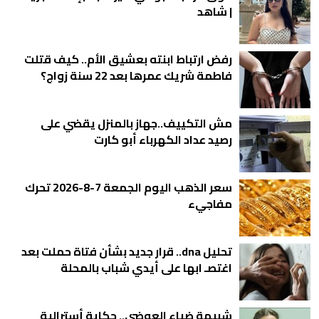
| شاهد
رفض ارتباط ابنته بعشيق الأم.. كيف قتلت
فاطمة شريك عمرها بعد 22 سنة زواج؟
مش التكييف..جهاز بالمنزل يقضي على
رصيد عداد الكهرباء أبو كارت
سعر الذهب اليوم الجمعة 7-8-2026 تحرك
مفاجيء
تحليل dna.. قرار جديد بشأن فتاة حملت بعد
اغتصـ ابها على أيدي شباب بالمحلة
شبيهة ضياء العوضي.. حكاية أسترالية