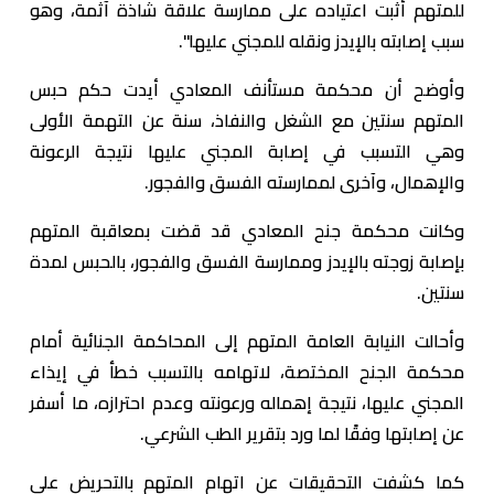
للمتهم أثبت اعتياده على ممارسة علاقة شاذة آثمة، وهو
سبب إصابته بالإيدز ونقله للمجني عليها".
وأوضح أن محكمة مستأنف المعادي أيدت حكم حبس
المتهم سنتين مع الشغل والنفاذ، سنة عن التهمة الأولى
وهي التسبب في إصابة المجني عليها نتيجة الرعونة
والإهمال، وآخرى لممارسته الفسق والفجور.
وكانت محكمة جنح المعادي قد قضت بمعاقبة المتهم
بإصابة زوجته بالإيدز وممارسة الفسق والفجور، بالحبس لمدة
سنتين.
وأحالت النيابة العامة المتهم إلى المحاكمة الجنائية أمام
محكمة الجنح المختصة، لاتهامه بالتسبب خطأ في إيذاء
المجني عليها، نتيجة إهماله ورعونته وعدم احترازه، ما أسفر
عن إصابتها وفقًا لما ورد بتقرير الطب الشرعي.
كما كشفت التحقيقات عن اتهام المتهم بالتحريض على