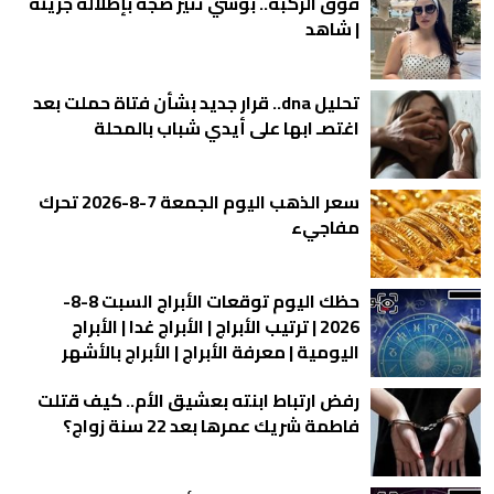
فوق الركبة.. بوسي تثير ضجة بإطلالة جريئة
| شاهد
تحليل dna.. قرار جديد بشأن فتاة حملت بعد
اغتصـ ابها على أيدي شباب بالمحلة
سعر الذهب اليوم الجمعة 7-8-2026 تحرك
مفاجيء
حظك اليوم توقعات الأبراج السبت 8-8-
2026 | ترتيب الأبراج | الأبراج غدا | الأبراج
اليومية | معرفة الأبراج | الأبراج بالأشهر
رفض ارتباط ابنته بعشيق الأم.. كيف قتلت
فاطمة شريك عمرها بعد 22 سنة زواج؟