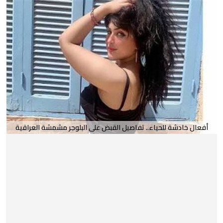
أفعال خادشة للحياء.. تفاصيل القبض على البلوجر مشمشة العراقية