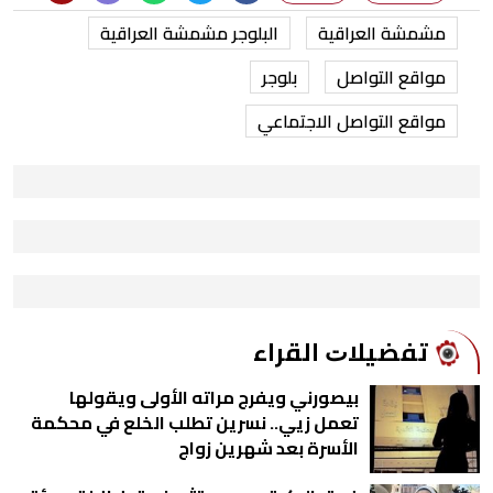
مشمشة العراقية
البلوجر مشمشة العراقية
مواقع التواصل
بلوجر
مواقع التواصل الاجتماعي
ﺗﻔﻀﻴﻼﺕ اﻟﻘﺮاء
بيصورني ويفرج مراته الأولى ويقولها
تعمل زيي.. نسرين تطلب الخلع في محكمة
الأسرة بعد شهرين زواج