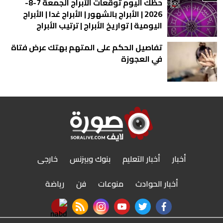
حظك اليوم توقعات الأبراج الجمعة 7-8-
2026 | الأبراج بالشهور | الأبراج غدا | الأبراج
اليومية | تواريخ الأبراج | ترتيب الأبراج
تفاصيل الحكم على المتهم بهتك عرض فتاة
في العجوزة
أخبار
أخبار التعليم
بنوك وبيزنس
خارجى
أخبار الحوادث
منوعات
فن
رياضة
nabd app
rss feed
instagram
youtube
twitter
facebook