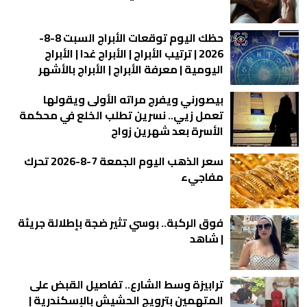
حظك اليوم توقعات الأبراج السبت 8-8-
2026 | ترتيب الأبراج | الأبراج غدا | الأبراج
اليومية | معرفة الأبراج | الأبراج بالأشهر
بيصورني ويفرج مراته الأولى ويقولها
تعمل زيي.. نسرين تطلب الخلع في محكمة
الأسرة بعد شهرين زواج
سعر الذهب اليوم الجمعة 7-8-2026 تحرك
مفاجيء
فوق الركبة.. بوسي تثير ضجة بإطلالة جريئة
| شاهد
ترابيزة وسط الشارع.. تفاصيل القبض على
المتهمين بترويج الحشيش بالإسكندرية |