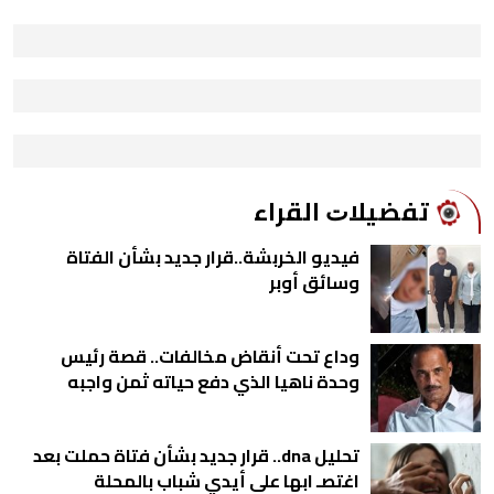
ﺗﻔﻀﻴﻼﺕ اﻟﻘﺮاء
فيديو الخربشة..قرار جديد بشأن الفتاة
وسائق أوبر
وداع تحت أنقاض مخالفات.. قصة رئيس
وحدة ناهيا الذي دفع حياته ثمن واجبه
تحليل dna.. قرار جديد بشأن فتاة حملت بعد
اغتصـ ابها على أيدي شباب بالمحلة