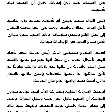
قبل السيطرة عليه دون إصابات، وتبين أن الضحية نجلة
شقيقته.
تلقى اللواء محمد مجدي أبو شميلة، مساعد وزير الداخلية
لأمن الجيزة، إخطارًا بالواقعة، ووجه على الفور بسرعة الانتقال
إلى محل البلاغ وفحص ملابساته، وتابع العميد عمرو حجازي،
رئيس قطاع الغرب، سير الإجراءات ميدانيًا.
استمع المقدم مصطفى الدكر، رئيس مباحث قسم شرطة
الهرم، لأقوال الفتاة التي ذكرت أنها تقيم مع جدتها بالشقة
محل البلاغ، وأفادت بأن خالها حضر للزيارة وارتكب سلوكًا غير
لائق تجاهها، ما دفعها للاستغاثة بإحدى جاراتها بالعقار،
والتي أكدت صحة روايتها أمام رجال المباحث.
أوضحت التحريات الأولية، بمشاركة الرائد أحمد عبادة، معاون
المباحث، أن المتهم حاول الفرار عقب وصول القوات، وصعد
إلى سطح العقار واعتلى غرفة المصعد، وظهرت عليه حالة