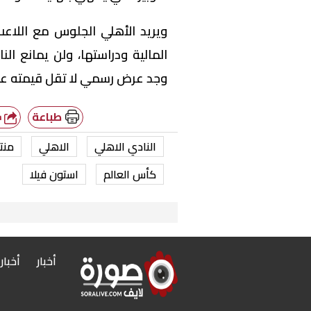
ويريد الأهلي الجلوس مع اللاع
المالية ودراستها، ولن يمانع النا
وجد عرض رسمي لا تقل قيمته عن 5 ملايين دولا
طباعة
شارك
النادي الاهلي
الاهلي
منت
كأس العالم
استون فيلا
أخبار
أخبار