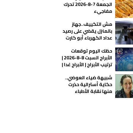
الجمعة 7-8-2026 تحرك
مفاجيء
مش التكييف..جهاز
بالمنزل يقضي على رصيد
عداد الكهرباء أبو كارت
حظك اليوم توقعات
الأبراج السبت 8-8-2026 |
ترتيب الأبراج | الأبراج غدا |
الأبراج اليومية | معرفة
شبيهة ضياء العوضي..
الأبراج | الأبراج بالأشهر
حكاية أسترالية حذرت
منها نقابة الأطباء
المصرية | فيديو