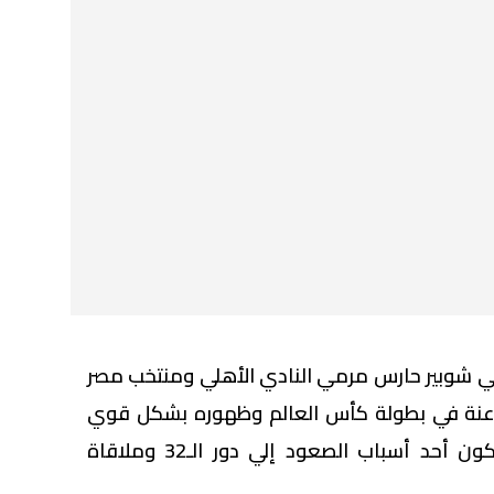
 شوبير حارس مرمي النادي الأهلي ومنتخب مصر
فراعنة في بطولة كأس العالم وظهوره بشكل قوي
في مباريات دور المجموعات ليكون أحد أسباب الصعود إلي دور الـ32 وملاقاة