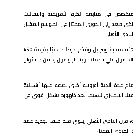
قع"africafoot " المتخصص في متابعة الكرة الأفريقية وانتقالات
 الذي صعد إلي الدوري الممتاز في الموسم المقبل
ادي الأهلي.
وقال الموقع: نادي تروا أبدي اهتمامه بشوبير بل وقدّم عرضًا مبدئيًا بقيمة 450
 الحصول علي خدماته وينتظر وصول رد من مسئولو
ام عدة أندية أوروبية أخري لضمه منها أشبيلية
 فيلا الانجليزي لاسيما بعد ظهوره بشكل قوي في
ية، فإن النادي الأهلي ينوي فتح ملف تجديد عقد
 الكروي المقبل.