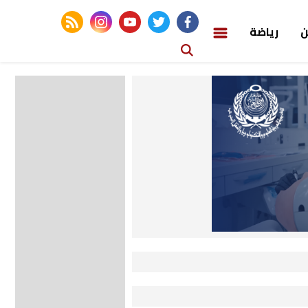
rss feed
instagram
youtube
twitter
facebook
ن
رياضة