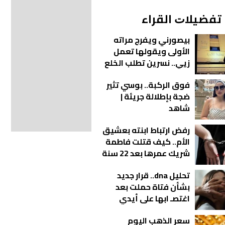
ﺗﻔﻀﻴﻼﺕ اﻟﻘﺮاء
بيصورني ويفرج مراته
الأولى ويقولها تعمل
زيي.. نسرين تطلب الخلع
في محكمة الأسرة بعد
فوق الركبة.. بوسي تثير
شهرين زواج
ضجة بإطلالة جريئة |
شاهد
رفض ارتباط ابنته بعشيق
الأم.. كيف قتلت فاطمة
شريك عمرها بعد 22 سنة
زواج؟
تحليل dna.. قرار جديد
بشأن فتاة حملت بعد
اغتصـ ابها على أيدي
شباب بالمحلة
سعر الذهب اليوم