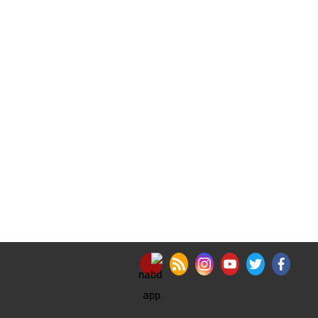
nabd app
rss feed
instagram
youtube
twitter
facebook