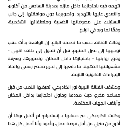
تتهمه فيه باحتجازها داخل منزله بمدينة السادس من أكتوبر،
والتعدي عليها بالتهديد، وتصويرها دون موافقتها، إلى جانب
الاستيلاء على مصوغاتها الذهبية ومتعلقاتها الشخصية،
وفقًا لما ورد في البلاغ
وقالت الفنانة، حسب ما تضمنه البلاغ، إن الواقعة بدأت عقب
توجهها إلى منزل المتهم، قبل أن تتحول إلى خلاف انتهى -
وفق روايتها - باحتجازها داخل المكان، وتصويرها، وسرقة
مشغولاتها الذهبية، ما دفعها إلى تحرير محضر رسمي واتخاذ
الإجراءات القانونية اللازمة.
وكشفت الفنانة الليبية نور الكاديكي، تعرضها للنصب من قِبل
مساعد مخرج، حيث هددها وحاول احتجازها بداخل المكان
وأبلغت الجهات المختصة.
وكتبت الكارديكي عبر حسابها بـ إنستجرام: لم أتخيل يومًا أن
أخرج من منزلي من أجل فرصة عمل، وأعود وأنا أحمل كل هذا