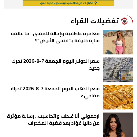
ﺗﻔﻀﻴﻼﺕ اﻟﻘﺮاء
مغامرة عاطفية وإحالة للمفتي.. ما علاقة
سارة خليفة بـ"فتحي الأبيض"؟
سعر الدولار اليوم الجمعة 7-8-2026 تحرك
جديد
سعر الذهب اليوم الجمعة 7-8-2026 تحرك
مفاجيء
ارحموني أنا غلطت واتحاسبت.. رسالة مؤثرة
من داليا فؤاد بعد قضية المخدرات