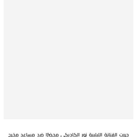
حررت الفنانة الليلبية نور الكاديكي محضرًا ضد مساعد مخرج