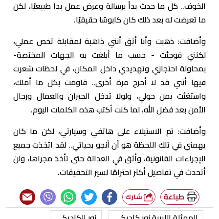
الخوف.. كل ما حدث بدأ برسالة وعرض عمل بدا طبيعيًا، لكن
ما تعرضت له بعد ذلك كان كابوسًا حقيقيًا.
وأضافت: ذهبت وأنا أثق أنني ذاهبة لمقابلة تخص عملي،
لكنني فوجئت - حسب ما أبلغت به الجهات المختصة-
بمحاولة احتجازي وتهديدي داخل المكان، في لحظات شعرت
فيها أنني قد لا أخرج مرة أخرى.. قاومت بكل ما أملك،
واستغثت بمن حولي، ولولا تدخل الجيران والعمال ورجال
الأمن بعد فضل الله، لما كنت أكتب هذه الكلمات اليوم.
وأضافت: تم الاستيلاء على هاتفي وسيارتي، لكن ما كان
يهمني في تلك اللحظة هو أن أنجو بحياتي.. لقد اتخذت جميع
الإجراءات القانونية، وأثق في العدالة حتى تأخذ مجراها، ولن
أتحدث في تفاصيل أكثر احترامًا لسير التحقيقات.
طباعة
شارك
الممثلة الليبية نور كاديكى
نور الكاديكي