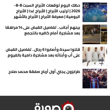
حظك اليوم توقعات الأبراج السبت 8-8-
2026 | ترتيب الأبراج | الأبراج غدا | الأبراج
اليومية | معرفة الأبراج | الأبراج بالأشهر
بينهم أجانب.. تفاصيل القبض على 14مراهقا
بعد مشاجرة أمام كافيه بالتجمع
قتلوا سيدة وأصابوا 6 رجال.. تفاصيل القبض
على أب وأبنائه بعد مشاجرة دامية بالفيوم
طرابزون يجني أول أرباح صفقة محمد صلاح