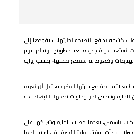
ولت كشفه بدافع النصيحة لجارتها، سيقودها إلى
ت تستعد لحياة جديدة بعد خطوبتها وتحلم بيوم
تهديدات وضغوط لم تستطع تحملها- بحسب رواية
ابنة الـ16 عامًا، ترتبط بعلاقة جيدة مع جارتها المتزوجة، قبل أن تعرف
 الجارة وشخص آخر، وحاولت نصحها بالابتعاد عنه
سكات ياسمين، بعدما حصلت الجارة وشريكها على
جيران، وبدأت -وفق رواية الأسرة- في استخدامها