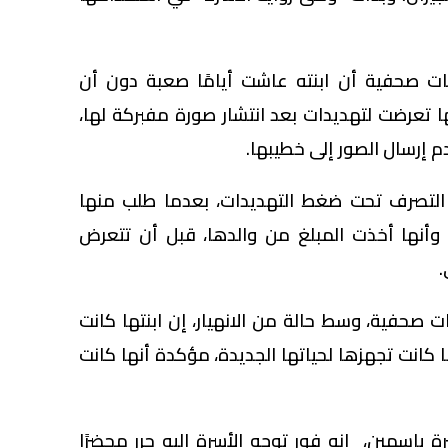
ت صحفية أن ابنته عاشت أيامًا صعبة دون أن
نها تعرضت لتهديدات بعد انتشار صورة مفبركة لها،
 إرسال الصور إلى خطيبها.
 التصرف تحت ضغط التهديدات، بعدما طلب منها
إلى 20 ألف جنيه، وأنها أخذت المبلغ من والدها، قبل أن تتعرض
.
 صحفية، وسط حالة من الانهيار، إن ابنتها كانت
كانت تجهزها لحياتها الجديدة، مؤكدة أنها كانت
ياسمين، إنه فور توجه الأسرة إليه حرر محضرًا