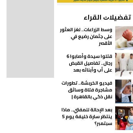
ﺗﻔﻀﻴﻼﺕ اﻟﻘﺮاء
وسط الزراعات.. لغز العثور
على جثمان رضيع في
الأقصر
قتلوا سيدة وأصابوا 6
رجال.. تفاصيل القبض
على أب وأبنائه بعد
مشاجرة دامية بالفيوم
فيديو الخربشة.. تطورات
مشاجرة فتاة وسائق
نقل ذكي بالقاهرة |
شاهد
بعد الإحالة للمفتي.. ماذا
ينتظر سارة خليفة يوم 5
سبتمبر؟