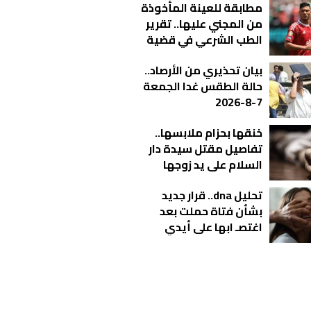
مطابقة للعينة المأخوذة
من المجني عليها.. تقرير
الطب الشرعي في قضية
أشرف داري يكشف
بيان تحذيري من الأرصاد..
مفاجآت جديدة
حالة الطقس غدا الجمعة
7-8-2026
خنقها بحزام ملابسها..
تفاصيل مقتل سيدة دار
السلام على يد زوجها
تحليل dna.. قرار جديد
بشأن فتاة حملت بعد
اغتصـ ابها على أيدي
شباب بالمحلة