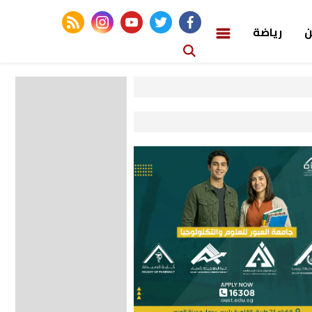
rss feed
instagram
youtube
twitter
facebook
ن
رياضة