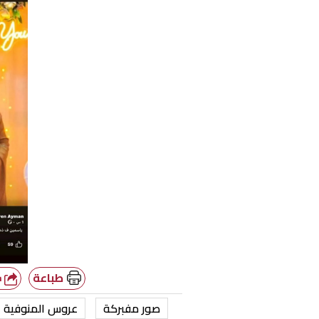
طباعة
شارك
صور مفبركة
عروس المنوفية