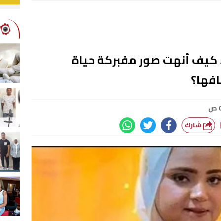
 كيف أنهت صور مفبركة حياة
افها؟
شارك