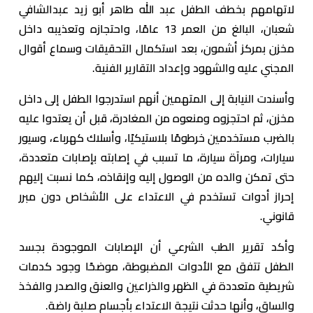
لاتهامهم بخطف الطفل عبد الله طاهر أبو زيد عبدالشافي
شعبان، البالغ من العمر 13 عامًا، واحتجازه وتعذيبه داخل
مخزن بمركز أشمون، بعد استكمال التحقيقات وسماع أقوال
المجني عليه والشهود وإعداد التقارير الفنية.
وأسندت النيابة إلى المتهمين أنهم استدرجوا الطفل إلى داخل
مخزن، ثم احتجزوه ومنعوه من المغادرة، قبل أن يعتدوا عليه
بالضرب مستخدمين خرطومًا بلاستيكيًا، وأسلاك كهرباء، وسيور
سيارات، ومرآة سيارة، ما تسبب في إصابته بإصابات متعددة،
حتى تمكن والده من الوصول إليه وإنقاذه، كما نسبت إليهم
إحراز أدوات تستخدم في الاعتداء على الأشخاص دون مبرر
قانوني.
وأكد تقرير الطب الشرعي أن الإصابات الموجودة بجسد
الطفل تتفق مع الأدوات المضبوطة، موضحًا وجود كدمات
شريطية متعددة في الظهر والذراعين والعنق والصدر والفخذ
والساق، وأنها حدثت نتيجة الاعتداء بأجسام صلبة راضة.