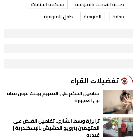
ضحية التعذيب بالمنوفية
محكمة الجنايات
سرقة
المنوفية
طفل المنوفية
ﺗﻔﻀﻴﻼﺕ اﻟﻘﺮاء
تفاصيل الحكم على المتهم بهتك عرض فتاة
في العجوزة
ترابيزة وسط الشارع.. تفاصيل القبض على
المتهمين بترويج الحشيش بالإسكندرية |
فيديو