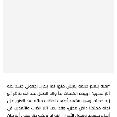
"بعته يتعلم صنعة يعيش منها لما يكبر.. رجعولي جسد كله
آثار تعذيب".. بهذه الكلمات بدأ والد الطفل عبد الله طاهر أبو
زيد حديثه، وهو يستعيد أصعب لحظات حياته بعد العثور على
نجله محتجزًا داخل مخزن، وقد بدت آثار الضرب والتعذيب في
أنحاء جسده. ويقول الأب إن ابنه لم يرتكب ذنبًا سوى أنه كان