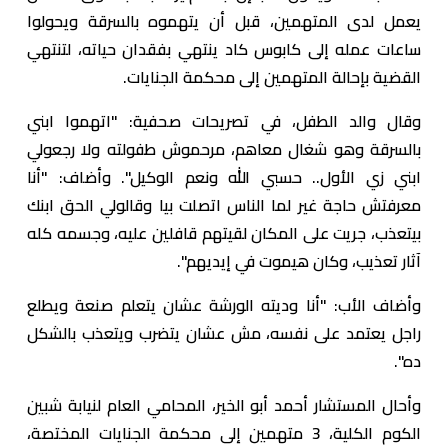
يعمل لدى المتهمين، قبل أن يتهموه بالسرقة ويحولوا
ساعات عمله إلى كابوس كاد ينتهي بفقدان حياته، لتنتهي
القضية بإحالة المتهمين إلى محكمة الجنايات.
وقال والد الطفل، في تصريحات صحفية: "اتهموا ابني
بالسرقة وهو شغال معاهم، مرحموش طفولته ولا رجعولي
ابني زي الأول.. حسبي الله ونعم الوكيل". وأضاف: "أنا
معرفتش حاجة غير لما الناس اتصلت بيا وقالولي الحق ابنك
بيتعذب، جريت على المكان لقيتهم قافلين عليه، وجسمه كله
آثار تعذيب، وكان هيموت في إيديهم".
وأضاف الأب: "أنا وديته الورشة عشان يتعلم صنعة ويطلع
راجل يعتمد على نفسه، مش عشان يتضرب ويتعذب بالشكل
ده".
وأحال المستشار أحمد أبو الخير، المحامي العام لنيابة شبين
الكوم الكلية، 3 متهمين إلى محكمة الجنايات المختصة،