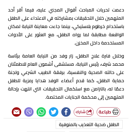
دعمت تحريات المباحث أقوال المجني عليه، فيما أقر أحد
المتهمين خلال التحقيقات بمشاركته في الاعتداء على الطفل
باستخدام خرطوم بلاستيكي، بينما جاءت معاينة النيابة لمكان
الواقعة مطابقة لما رواه الطفل، مع العثور على الأدوات
المستخدمة داخل المخزن.
وخلال فترة علاج الطفل، زار وفد من النيابة العامة برئاسة
محمد شرف، رئيس النيابة، مستشفى أشمون العام للاطمئنان
على حالته الصحية والنفسية، برفقة الطبيب الشرعي ولجنة
حماية الطفل، كما قدم أعضاء الوفد هدايا رمزية للطفل
دعمًا له، بالتزامن مع استكمال التحقيقات التي انتهت بإحالة
المتهمين إلى محكمة الجنايات المختصة.
طباعة
شارك
الطفل ضحية التعذيب بالمنوفية