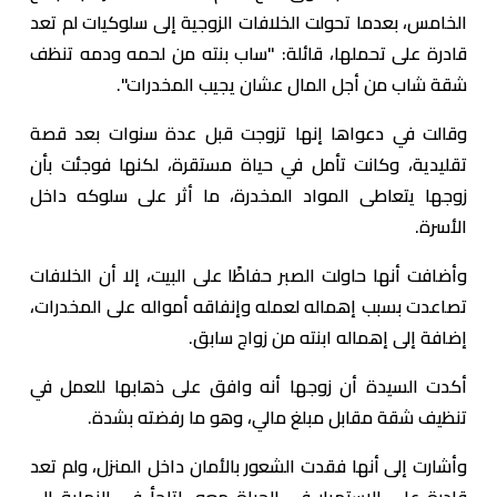
الخامس، بعدما تحولت الخلافات الزوجية إلى سلوكيات لم تعد
قادرة على تحملها، قائلة: "ساب بنته من لحمه ودمه تنظف
شقة شاب من أجل المال عشان يجيب المخدرات".
وقالت في دعواها إنها تزوجت قبل عدة سنوات بعد قصة
تقليدية، وكانت تأمل في حياة مستقرة، لكنها فوجئت بأن
زوجها يتعاطى المواد المخدرة، ما أثر على سلوكه داخل
الأسرة.
وأضافت أنها حاولت الصبر حفاظًا على البيت، إلا أن الخلافات
تصاعدت بسبب إهماله لعمله وإنفاقه أمواله على المخدرات،
إضافة إلى إهماله ابنته من زواج سابق.
أكدت السيدة أن زوجها أنه وافق على ذهابها للعمل في
تنظيف شقة مقابل مبلغ مالي، وهو ما رفضته بشدة.
وأشارت إلى أنها فقدت الشعور بالأمان داخل المنزل، ولم تعد
قادرة على الاستمرار في الحياة معه، لتلجأ في النهاية إلى