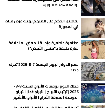
لواقعة «فتاة الأوبر»
تفاصيل الحكم على المتهم بهتك عرض فتاة
في العجوزة
مغامرة عاطفية وإحالة للمفتي.. ما علاقة
سارة خليفة بـ"فتحي الأبيض"؟
سعر الدولار اليوم الجمعة 7-8-2026 تحرك
جديد
حظك اليوم توقعات الأبراج السبت 8-8-
2026 | ترتيب الأبراج | الأبراج غدا | الأبراج
اليومية | معرفة الأبراج | الأبراج بالأشهر
ترابيزة وسط الشارع.. تفاصيل القبض على