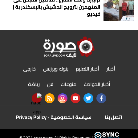
المتهمين بترويج الحشيش بالإسكندرية |
فيديو
أخبار
أخبار التعليم
بنوك وبيزنس
خارجى
أخبار الحوادث
منوعات
فن
رياضة
nabd app
rss feed
instagram
youtube
twitter
facebook
اتصل بنا
سياسة الخصوصية - Privacy Policy
r
© 2021 sora.news All Rights Reserved. |