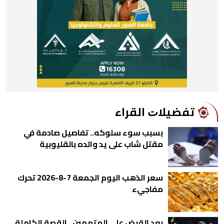
ﺗﻔﻀﻴﻼﺕ اﻟﻘﺮاء
بسبب سوء سلوكه.. تفاصيل صادمة في
مقتل شاب على يد والده بالقليوبية
سعر الذهب اليوم الجمعة 7-8-2026 تحرك
مفاجيء
بعد القبض على المتهمين.. القصة الكاملة