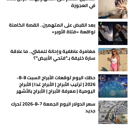
في العجوزة
بعد القبض على المتهمين.. القصة الكاملة
لواقعة «فتاة الأوبر»
مغامرة عاطفية وإحالة للمفتي.. ما علاقة
سارة خليفة بـ"فتحي الأبيض"؟
حظك اليوم توقعات الأبراج السبت 8-8-
2026 | ترتيب الأبراج | الأبراج غدا | الأبراج
اليومية | معرفة الأبراج | الأبراج بالأشهر
سعر الدولار اليوم الجمعة 7-8-2026 تحرك
جديد