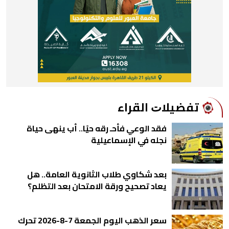
ﺗﻔﻀﻴﻼﺕ اﻟﻘﺮاء
فقد الوعي فأحـ رقه حيًا.. أب ينهى حياة
نجله في الإسماعيلية
بعد شكاوي طلاب الثانوية العامة.. هل
يعاد تصحيح ورقة الامتحان بعد التظلم؟
سعر الذهب اليوم الجمعة 7-8-2026 تحرك