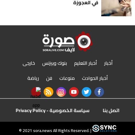
في العجوزة
أخبار
أخبار التعليم
بنوك وبيزنس
خارجى
أخبار الحوادث
منوعات
فن
رياضة
nabd app
rss feed
instagram
youtube
twitter
facebook
اتصل بنا
سياسة الخصوصية - Privacy Policy
r
© 2021 sora.news All Rights Reserved. |