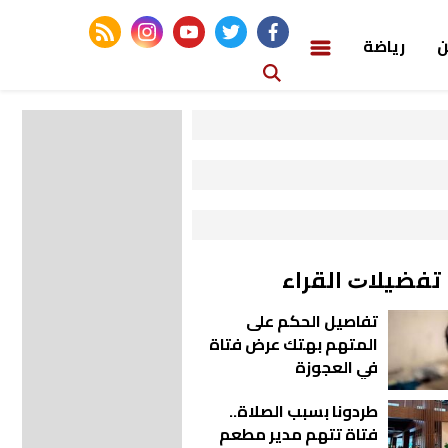
rss feed
instagram
youtube
twitter
facebook
ن
رياضة
ﺗﻔﻀﻴﻼﺕ اﻟﻘﺮاء
تفاصيل الحكم على
المتهم بهتك عرض فتاة
في العجوزة
طردونا بسبب الصلاة..
فتاة تتهم مدير مطعم