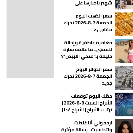
شهير بإجبارها على
المغادرة
سعر الذهب اليوم
الجمعة 7-8-2026 تحرك
مفاجيء
مغامرة عاطفية وإحالة
للمفتي.. ما علاقة سارة
خليفة بـ"فتحي الأبيض"؟
سعر الدولار اليوم
الجمعة 7-8-2026 تحرك
جديد
حظك اليوم توقعات
الأبراج السبت 8-8-2026 |
ترتيب الأبراج | الأبراج غدا |
الأبراج اليومية | معرفة
ارحموني أنا غلطت
الأبراج | الأبراج بالأشهر
واتحاسبت.. رسالة مؤثرة