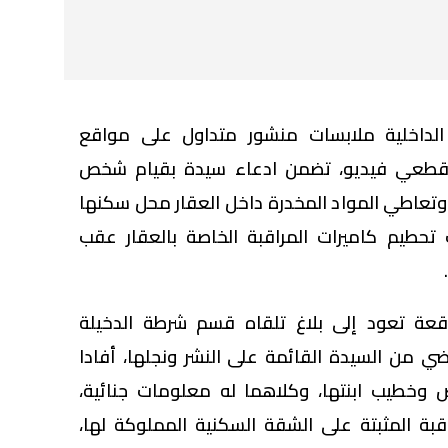
 الداخلية ملابسات منشور متداول على مواقع
مقطعي فيديو، تضمن ادعاء سيدة بقيام شخص
 وتعاطي المواد المخدرة داخل العقار محل سكنها
 تحطيم كاميرات المراقبة الخاصة بالعقار عقب
قعة تعود إلى بلاغ تلقاه قسم شرطة الدخيلة
اريخ 28 مايو الماضي من السيدة القائمة على النشر ونجلها، أفادا
 وخطيب ابنتها، وكلاهما له معلومات جنائية،
قبة المثبتة على الشقة السكنية المملوكة لها،