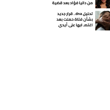
من داليا فؤاد بعد قضية
المخدرات
تحليل dna.. قرار جديد
بشأن فتاة حملت بعد
اغتصـ ابها على أيدي
شباب بالمحلة