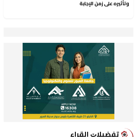
وتأثيره على زمن الإجابة
ﺗﻔﻀﻴﻼﺕ اﻟﻘﺮاء