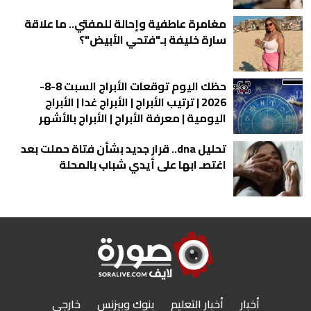
مغامرة عاطفية وإحالة للمفتي.. ما علاقة
سارة خليفة بـ"فتحي الأبيض"؟
حظك اليوم توقعات الأبراج السبت 8-8-
2026 | ترتيب الأبراج | الأبراج غدا | الأبراج
اليومية | معرفة الأبراج | الأبراج بالأشهر
تحليل dna.. قرار جديد بشأن فتاة حملت بعد
اغتصـ ابها على أيدي شباب بالمحلة
أخبار
أخبار التعليم
بنوك وبيزنس
خارجى