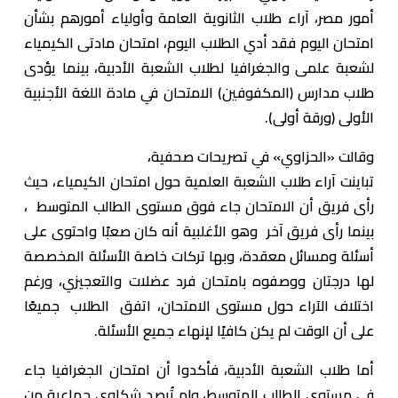
أمور مصر، آراء طلاب الثانوية العامة وأولياء أمورهم بشأن
امتحان اليوم فقد أدي الطلاب اليوم، امتحان مادتى الكيمياء
لشعبة علمى والجغرافيا لطلاب الشعبة الأدبية، بينما يؤدى
طلاب مدارس (المكفوفين) الامتحان في مادة اللغة الأجنبية
الأولى (ورقة أولى).
وقالت «الحزاوي» في تصريحات صحفية،
تباينت آراء طلاب الشعبة العلمية حول امتحان الكيمياء، حيث
رأى فريق أن الامتحان جاء فوق مستوى الطالب المتوسط ،
بينما رأى فريق آخر وهو الأغلبية أنه كان صعبًا واحتوى على
أسئلة ومسائل معقدة، وبها تركات خاصة الأسئلة المخصصة
لها درجتان ووصفوه بامتحان فرد عضلات والتعجيزي، ورغم
اختلاف الآراء حول مستوى الامتحان، اتفق الطلاب جميعًا
على أن الوقت لم يكن كافيًا لإنهاء جميع الأسئلة.
أما طلاب الشعبة الأدبية، فأكدوا أن امتحان الجغرافيا جاء
في مستوى الطالب المتوسط، ولم تُرصد شكاوى جماعية من