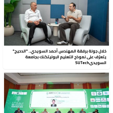
خلال جولة برفقة المهندس أحمد السويدي.. "الدحيح"
يتعرّف على نموذج التعليم البوليتكنك بجامعة
السويديSUTech