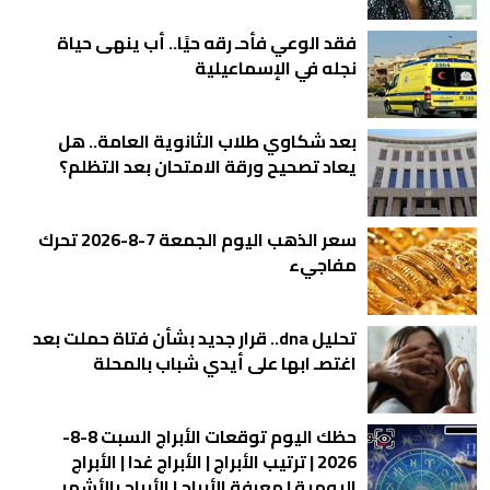
فقد الوعي فأحـ رقه حيًا.. أب ينهى حياة
نجله في الإسماعيلية
بعد شكاوي طلاب الثانوية العامة.. هل
يعاد تصحيح ورقة الامتحان بعد التظلم؟
سعر الذهب اليوم الجمعة 7-8-2026 تحرك
مفاجيء
تحليل dna.. قرار جديد بشأن فتاة حملت بعد
اغتصـ ابها على أيدي شباب بالمحلة
حظك اليوم توقعات الأبراج السبت 8-8-
2026 | ترتيب الأبراج | الأبراج غدا | الأبراج
اليومية | معرفة الأبراج | الأبراج بالأشهر