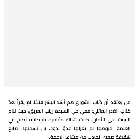
من يعتقد أن ذئاب الشوارع هم أشد البشر فتكًا، لم يقرأ بعدُ
كتابَ الغدر العائلي؛ ففي حي السيدة زينب العريق، حيث تنام
البيوت على الأمان، كانت هناك مؤامرة شيطانية تُطبخ في
العتمة، خيوطها لم يغزلها عدوٌ لدود، بل نسجتها أصابع
شقيقة صغرى تجردت من مشاعر الرحمة.