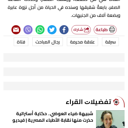
الصفر، بايعةً شقيقها وسنده في الحياة من أجل نزوة عابرة
وبضعة آلاف من الجنيهات.
طباعة
شارك
سرقة
علاقة محرمة
رجال المباحث
فتاة
ﺗﻔﻀﻴﻼﺕ اﻟﻘﺮاء
شبيهة ضياء العوضي.. حكاية أسترالية
حذرت منها نقابة الأطباء المصرية | فيديو