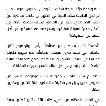
ليلةٌ واحدة حوّلت فرحة شقاء الشهور إلى كابوسٍ مرعب، حيث
لم تكن الطعنة هذه المرة في الظهر، بل جاءت مباشرة من
نفس الدم الذي يجري في العروق فكيف تحولت الأخت إلى
"عقل مدبر" لسرقة شقيقها وهدر دمه مع عشيقها من أجل
حفنة من الجنيهات؟
"أحمد" شاب بسيط يسير مطأطأ الرأس، والهموم تثقل
كاهله. في جيبه سرور مؤقت؛ مكافأة صبر شهور طويلة
قضاها في العمل الشاق والمجاهدة لجمع "جمعية" مالية
تبلغ 19 ألف جنيه، وهي كل آماله لتسديد ديونه المقلقة.
لكنه لم يكن يعلم أن خطواته كانت مرصودة، وليس من
لصوص عابرين، بل من شقيقته الصغرى ابنة الاثنين وعشرين
ربيعًا.
في الجانب المظلم من الحي، كانت الأخت تتلو خطتها بدقة