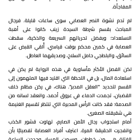
المفاجأة.
لم تدم نشوة النصر العصابي سوى ساعات قليلة. فرجال
المباحث بقسم شرطة السيدة زينب كانوا على أهبة
الاستعداد؛ وبفضل تحرياتهم السريعة والذكية، سقطت
العصابة في كمين محكم بوقت قياسي. أُلقي القبض على
السائق، والبلطجي حامل السلاح، وصديقهما العاطل.
لكن الفصل الأكثر مأساوية في هذه الرواية لم يكن في
استعادة المال، بل في اللحظة التي اقتيد فيها المتهمون إلى
القسم لتحديد "العقل المدبر". هناك، في ركن مظلم خلف
القضبان، تجمدت الدماء في عروق أحمد، وانعقد لسانه من
الصدمة؛ فقد كانت الرأس المدبرة التي تنتظر تقسيم الغنيمة
هي شقيقته الصغرى.
أمام استجواب رجال الأمن الصارم، تهاوت قشور الكذب
وانفجرت الحقيقة المرة. اعترف أفراد العصابة تفصيليًا بأن
الفتاة هي من خططت، ورسمت المسار، وحددت الساعة