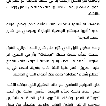
وتواطؤ مع شخص ارتبطت به في علاقة محرمة. لم تفكر في
أخوةٍ أو سند، بل عميت بصيرتها خلف حفنة من المال ورغبات
طائشة.
همست لعشيقها بكلمات كانت بمثابة حكم إعدام لقرابة
الدم: "أخويا هيستلم الجمعية النهاردة وهيعدي من شارع
السد.. اتصرف".
وسط سكون الليل الذي خيّم على شارع السد البراني، انشق
الصمت فجأة بصوت محرك "توكتوك" يزأر في المدى. لم
يستوعب أحمد ما يحدث إلا والمركبة تنحرف بعنف لتقطع
عليه الطريق. قفز منها ثلاثة ذئاب بشرية، لمعت في يد
أحدهم شفرة "مطواة" حادة تحت أضواء الشارع الخافتة.
كان المهاجم الأساسي هو ذاته العشيق الذي حرضته الأخت.
بلمح البصر، وتحت وطأة التهديد الشرس، سُلبت من أحمد
تحويشة العمر وشقاء الشهور، ليفر الجناة مستبشرين
بنصرهم الزائف، تاركين الشاب وراءهم مذهولًا من هول