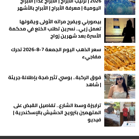
2026 | ترتيب الأبراج | الأبراج غدا | الأبراج
اليومية | معرفة الأبراج | الأبراج بالأشهر
بيصورني ويفرج مراته الأولى ويقولها
تعمل زيي.. نسرين تطلب الخلع في محكمة
الأسرة بعد شهرين زواج
سعر الذهب اليوم الجمعة 7-8-2026 تحرك
مفاجيء
فوق الركبة.. بوسي تثير ضجة بإطلالة جريئة
| شاهد
ترابيزة وسط الشارع.. تفاصيل القبض على
المتهمين بترويج الحشيش بالإسكندرية |
فيديو