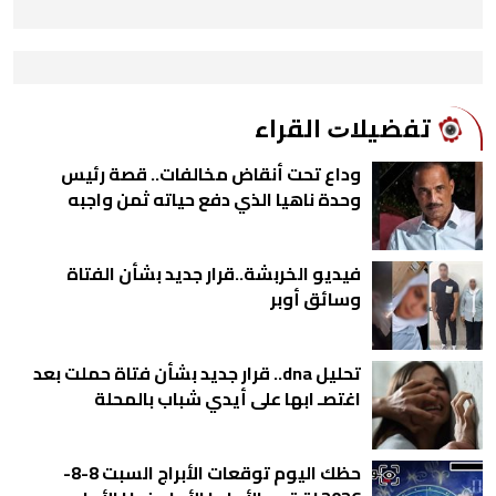
ﺗﻔﻀﻴﻼﺕ اﻟﻘﺮاء
وداع تحت أنقاض مخالفات.. قصة رئيس
وحدة ناهيا الذي دفع حياته ثمن واجبه
فيديو الخربشة..قرار جديد بشأن الفتاة
وسائق أوبر
تحليل dna.. قرار جديد بشأن فتاة حملت بعد
اغتصـ ابها على أيدي شباب بالمحلة
حظك اليوم توقعات الأبراج السبت 8-8-