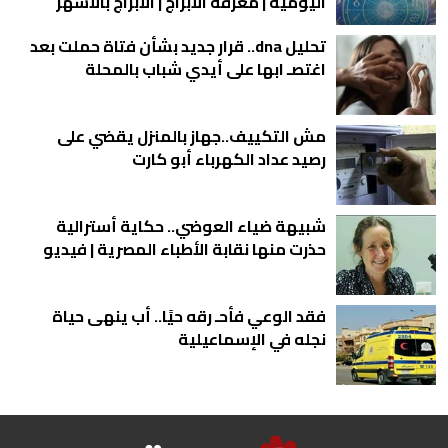
اليومية | معرفة الأبراج | الأبراج بالأشهر
تحليل dna.. قرار جديد بشأن فتاة حملت بعد
اغتصـ ابها على أيدي شباب بالمحلة
مش التكييف..جهاز بالمنزل يقضي على
رصيد عداد الكهرباء أبو كارت
شبيهة ضياء العوضي.. حكاية أسترالية
حذرت منها نقابة الأطباء المصرية | فيديو
فقد الوعي فأحـ رقه حيًا.. أب ينهى حياة
نجله في الإسماعيلية