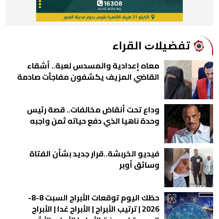
ﺗﻔﻀﻴﻼﺕ اﻟﻘﺮاء
معاه إعدادية والمسدس لعبة.. أشقاء
القاضي المزيف يكشفون مفاجآت صادمة
وداع تحت أنقاض مخالفات.. قصة رئيس
وحدة ناهيا الذي دفع حياته ثمن واجبه
فيديو الخربشة..قرار جديد بشأن الفتاة
وسائق أوبر
حظك اليوم توقعات الأبراج السبت 8-8-
2026 | ترتيب الأبراج | الأبراج غدا | الأبراج