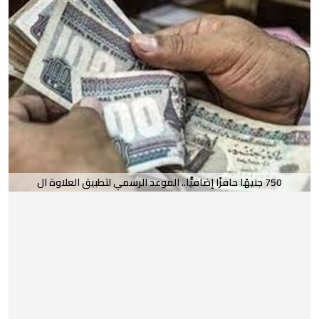
750 جنيهًا حافزًا إضافيًّا.. الموعد الرسمي لتطبيق العلاوة ال