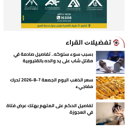
ﺗﻔﻀﻴﻼﺕ اﻟﻘﺮاء
بسبب سوء سلوكه.. تفاصيل صادمة في
مقتل شاب على يد والده بالقليوبية
سعر الذهب اليوم الجمعة 7-8-2026 تحرك
مفاجيء
تفاصيل الحكم على المتهم بهتك عرض فتاة
في العجوزة