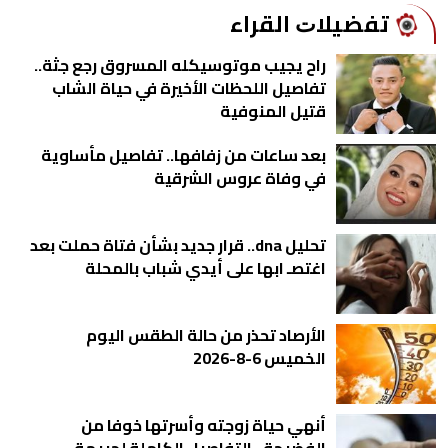
ﺗﻔﻀﻴﻼﺕ اﻟﻘﺮاء
راح يجيب موتوسيكله المسروق رجع جثة..
تفاصيل اللحظات الأخيرة في حياة الشاب
قتيل المنوفية
بعد ساعات من زفافها.. تفاصيل مأساوية
في وفاة عروس الشرقية
تحليل dna.. قرار جديد بشأن فتاة حملت بعد
اغتصـ ابها على أيدي شباب بالمحلة
الأرصاد تحذر من حالة الطقس اليوم
الخميس 6-8-2026
أنهي حياة زوجته وأسرتها خوفا من
الفضيحة.. التفاصيل الكاملة لجريمة