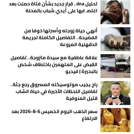
تحليل dna.. قرار جديد بشأن فتاة حملت بعد
اغتصـ ابها على أيدي شباب بالمحلة
أنهي حياة زوجته وأسرتها خوفا من
الفضيحة.. التفاصيل الكاملة لجريمة
الدقهلية المروعة
علاقة عاطفية مع سيدة متزوجة.. تفاصيل
القبض على المتهمين باختطاف شخص
بالبحيرة | فيديو
راح يجيب موتوسيكله المسروق رجع جثة..
تفاصيل اللحظات الأخيرة في حياة الشاب
قتيل المنوفية
سعر الذهب اليوم الخميس 6-8-2026 بعد
الارتفاع