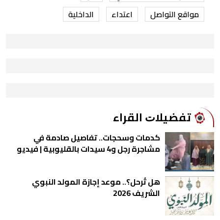
مواقع التواصل
اعتداء
الداخلية
ﺗﻔﻀﻴﻼﺕ اﻟﻘﺮاء
كدمات وسحجات.. تفاصيل صادمة في
مشاجرة رجل و4 سيدات بالقليوبية | فيديو
هل تُرحل؟.. موعد إجازة المولد النبوي
الشريف 2026