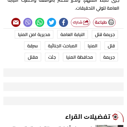
العامة لتولي التحقيقات.
طباعة
شارك
جريمة قتل
النيابة العامة
مديرية امن المنيا
قتل
المنيا
المباحث الجنائية
سرقة
جريمة
محافظة المنيا
جثث
مقتل
ﺗﻔﻀﻴﻼﺕ اﻟﻘﺮاء