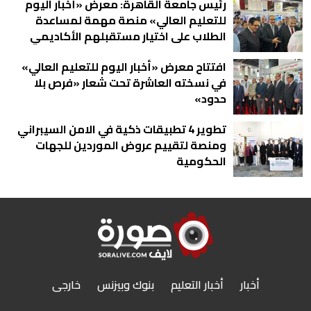
رئيس جامعة القاهرة: معرض «أخبار اليوم
للتعليم العالي» منصة مهمة لمساعدة
الطلاب على اختيار مستقبلهم الأكاديمي
افتتاح معرض «أخبار اليوم للتعليم العالي»
في نسخته العاشرة تحت شعار «فرص بلا
حدود»
تطوير 4 تطبيقات ذكية في الامن السيبراني
ومنصة لتقييم عروض الموردين للجهات
الحكومية
أخبار
أخبار التعليم
بنوك وبيزنس
خارجى