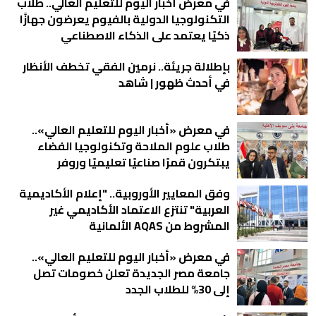
في معرض أخبار اليوم للتعليم العالي.. طلاب
التكنولوجيا الدولية بالفيوم يعرضون جهازًا
ذكيًا يعتمد على الذكاء الاصطناعي
بإطلالة جريئة.. نرمين الفقي تخطف الأنظار
في أحدث ظهور | شاهد
في معرض «أخبار اليوم للتعليم العالي»..
طلاب علوم الملاحة وتكنولوجيا الفضاء
يبتكرون قمرًا صناعيًا تعليميًا وروفر
للاستكشاف الذاتي صور
وفق المعايير الأوروبية.. "إعلام الأكاديمية
العربية" تنتزع الاعتماد الأكاديمي غير
المشروط من AQAS الألمانية
في معرض «أخبار اليوم للتعليم العالي»..
جامعة مصر الجديدة تعلن خصومات تصل
إلى 30% للطلاب الجدد