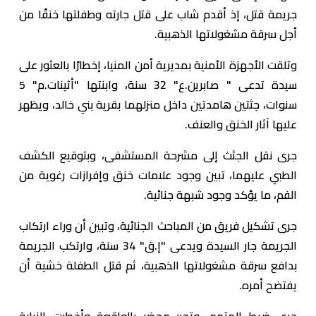
جريمة قتل، إذ أقدم شاب على قتل جارته وطفلتها خنقًا من
أجل سرقة مشغولاتها الذهبية.
وتلقت الأجهزة الأمنية بمديرية أمن المنيا، إخطارًا بالعثور على
سيدة تدعى " صابرين.ع" 32 سنة، وابنتها "أثينات.م" 5
سنوات، جثتين هامدتين داخل منزلهما بقرية بني خالد، ويظهر
عليها آثار الخنق والعنف.
جرى نقل الجثث إلى مشرحة المستشفى، وبتوقيع الكشف
الطبي عليهما، تبين وجود علامات خنق وإفرازات رغوية من
الفم، ما يؤكد وجود شبهة جنائية.
جرى تشكيل فريق من المباحث الجنائية، وتبين أن وراء ارتكاب
الجريمة جار السيدة ويدعى "إ.ق" 34 سنة، وارتكب الجريمة
بدافع سرقة مشغولاتها الذهبية، ثم قتل الطفلة خشية أن
يفتضح أمره.
جرى ضبط المتهم، وتحرر محضر بالواقعة وأخطرت النيابة