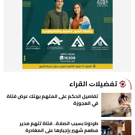
ﺗﻔﻀﻴﻼﺕ اﻟﻘﺮاء
تفاصيل الحكم على المتهم بهتك عرض فتاة
في العجوزة
طردونا بسبب الصلاة.. فتاة تتهم مدير
مطعم شهير بإجبارها على المغادرة