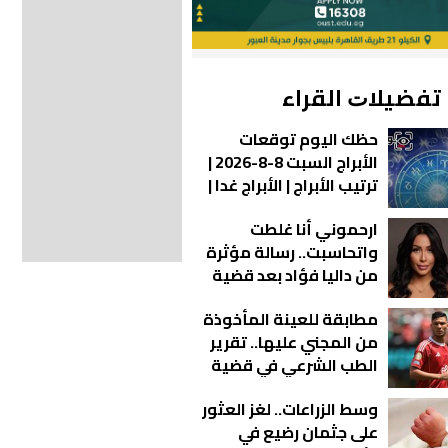
الأبراج
الأبراج
|
|
الأبراج
الأبراج
بالأشهر
بالأشهر
ﺗﻔﻀﻴﻼﺕ اﻟﻘﺮاء
حظك اليوم توقعات
الأبراج السبت 8-8-2026 |
ترتيب الأبراج | الأبراج غدا |
الأبراج اليومية | معرفة
ارحموني أنا غلطت
الأبراج | الأبراج بالأشهر
واتحاسبت.. رسالة مؤثرة
من داليا فؤاد بعد قضية
المخدرات
مطابقة للعينة المأخوذة
من المجني عليها.. تقرير
الطب الشرعي في قضية
أشرف داري يكشف
وسط الزراعات.. لغز العثور
مفاجآت جديدة
على جثمان رضيع في