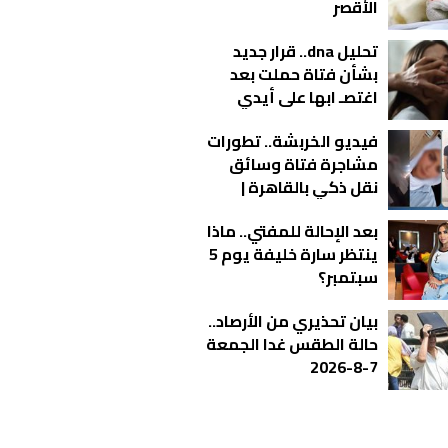
الأقصر
تحليل dna.. قرار جديد
بشأن فتاة حملت بعد
اغتصـ ابها على أيدي
شباب بالمحلة
فيديو الخربشة.. تطورات
مشاجرة فتاة وسائق
نقل ذكي بالقاهرة |
شاهد
بعد الإحالة للمفتي.. ماذا
ينتظر سارة خليفة يوم 5
سبتمبر؟
بيان تحذيري من الأرصاد..
حالة الطقس غدا الجمعة
7-8-2026