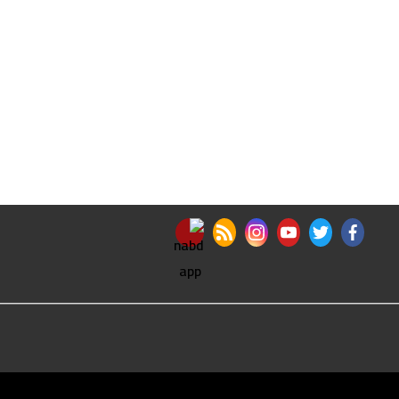
nabd app
rss feed
instagram
youtube
twitter
facebook