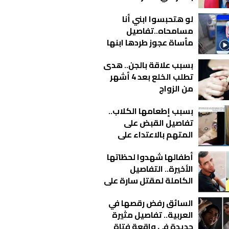
مثيرة للقاضي المزيف
لو هتحبسوا ابني أنا
أمام النيابة
مسامحاه..تفاصيل
مأساة عجوز طردها ابنها
من منزلها بالقاهرة |
بسبب علاقة بالجن.. هدى
فيديو
تطلب الخلع بعد 4 أشهر
من الزواج
بسبب إطعامها الكلاب..
تفاصيل القبض على
المتهم بالاعتداء على
سيدة بالإسكندرية |
أطفالها شهدوا لحظاتها
فيديو
الأخيرة.. التفاصيل
الكاملة لمقتل سارة على
يد زوجها في عزبة الورد
السائق رفض رقصها في
العربية.. تفاصيل مثيرة
جديدة في واقعة فتاة