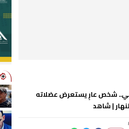
.. شخص عارٍ يستعرض عضلاته
نهار | شاهد