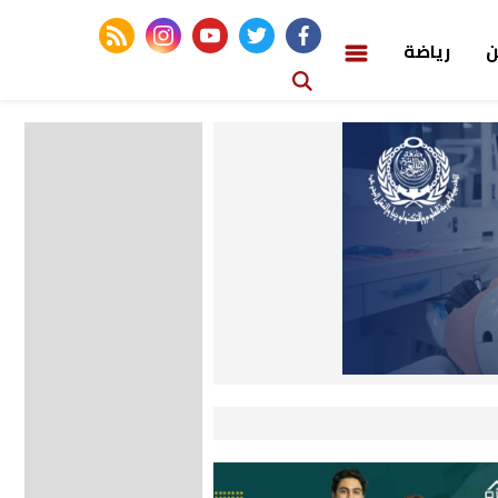
rss feed
instagram
youtube
twitter
facebook
ن
رياضة