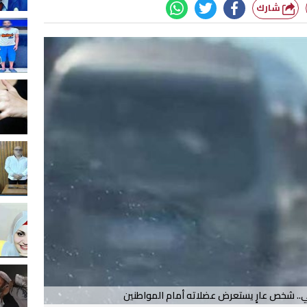
شارك
 شخص عارٍ يستعرض عضلاته أمام المواطنين