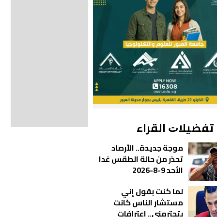
ﺗﻔﻀﻴﻼﺕ اﻟﻘﺮاء
موجة جديدة.. الأرصاد
تحذر من حالة الطقس غدا
الأحد 9-8-2026
لما كنت بقول إني
مستشار الناس كانت
بتحترمني.. اعترافات