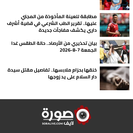
مطابقة للعينة المأخوذة من المجني
عليها.. تقرير الطب الشرعي في قضية أشرف
داري يكشف مفاجآت جديدة
بيان تحذيري من الأرصاد.. حالة الطقس غدا
الجمعة 7-8-2026
خنقها بحزام ملابسها.. تفاصيل مقتل سيدة
دار السلام على يد زوجها