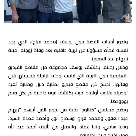
وتدور أحداث القصة حول يوسف (محمد فراج)، الذي يجد
نفسه فجأة مسؤولًا عن تربية طفليه بعد وفاة زوجته أمينة
(ريهام عبد الغفور).
وخلال رحلته، يكتشف يوسف مجموعة من مقاطع الفيديو
التعليمية حول التربية التي قامت زوجته الراحلة بتسجيلها قبل
وفاتها، تصبح كل مقطع فيديو بمثابة دليل ومنارة تعيد
توصيله بقلوب أولاده، حيث يكتشف قوة داخلية لم يكن يعلم
بوجودها.
ويضم مسلسل “كتالوج” نخبة من نجوم الفن أبرزهم "ريهام
عبد الغفور، ومحمد فراج، وسماح أنور، وأحمد عصام السيد،
ودنيا سامي، وتارا عماد، والعمل من تأليف أحمد عبد الله
ومن إخراج وليد الحلفاوي".