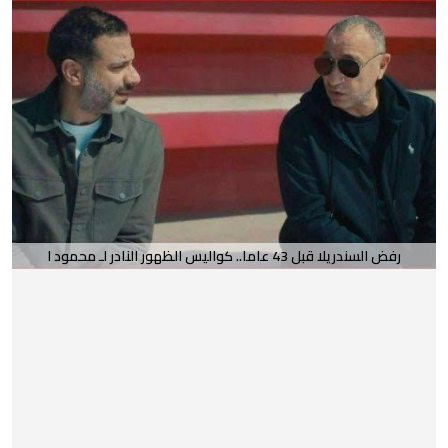
رفض السندريلا قبل 43 عاما.. كواليس الظهور النادر لـ محمود ا