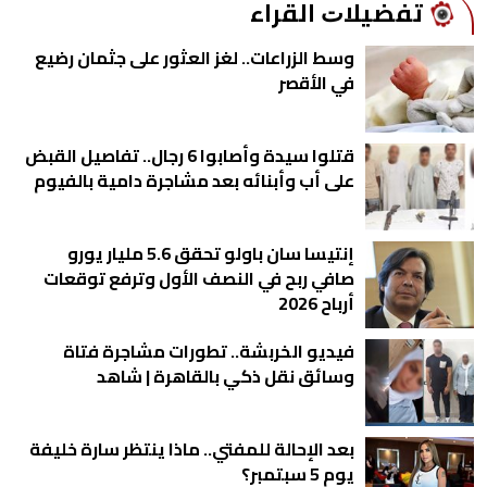
ﺗﻔﻀﻴﻼﺕ اﻟﻘﺮاء
وسط الزراعات.. لغز العثور على جثمان رضيع
في الأقصر
قتلوا سيدة وأصابوا 6 رجال.. تفاصيل القبض
على أب وأبنائه بعد مشاجرة دامية بالفيوم
إنتيسا سان باولو تحقق 5.6 مليار يورو
صافي ربح في النصف الأول وترفع توقعات
أرباح 2026
فيديو الخربشة.. تطورات مشاجرة فتاة
وسائق نقل ذكي بالقاهرة | شاهد
بعد الإحالة للمفتي.. ماذا ينتظر سارة خليفة
يوم 5 سبتمبر؟