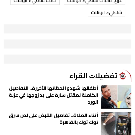
غرق طالبات شاطيء ابوتلات
حادث شاطيء ابوتلات
شاطيء ابوتلات
ﺗﻔﻀﻴﻼﺕ اﻟﻘﺮاء
أطفالها شهدوا لحظاتها الأخيرة.. التفاصيل
الكاملة لمقتل سارة على يد زوجها في عزبة
الورد
أثناء الصلاة.. تفاصيل القبض على لص سرق
توك توك بالقاهرة