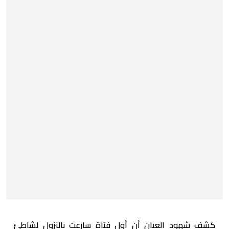
كشف شهود العيان أن أول فتاة سارعت بالنزول لشاطئ