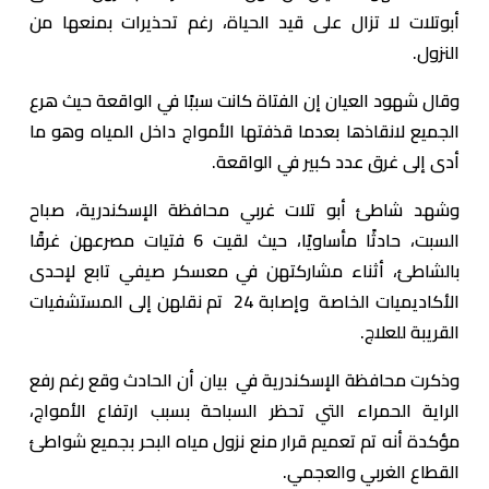
أبوتلات لا تزال على قيد الحياة، رغم تحذيرات بمنعها من
النزول.
وقال شهود العيان إن الفتاة كانت سببًا في الواقعة حيث هرع
الجميع لانقاذها بعدما قذفتها الأمواج داخل المياه وهو ما
أدى إلى غرق عدد كبير في الواقعة.
وشهد شاطئ أبو تلات غربي محافظة الإسكندرية، صباح
السبت، حادثًا مأساويًا، حيث لقيت 6 فتيات مصرعهن غرقًا
بالشاطئ، أثناء مشاركتهن في معسكر صيفي تابع لإحدى
الأكاديميات الخاصة وإصابة 24 تم نقلهن إلى المستشفيات
القريبة للعلاج.
وذكرت محافظة الإسكندرية في بيان أن الحادث وقع رغم رفع
الراية الحمراء التي تحظر السباحة بسبب ارتفاع الأمواج،
مؤكدة أنه تم تعميم قرار منع نزول مياه البحر بجميع شواطئ
القطاع الغربي والعجمي.