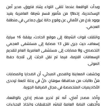
وبدأت الواقعة عندما تلقى اللواء رشاد فاروق، مدير أمن
الإسكندرية، إخطارًا من مأمور قسم شرطة العامرية يفيد
بورود بلاغ من الأهالي عن وقوع حالة غرق جماعي في منطقة
العجمي.
وانتقلت قوات الشرطة إلى موقع الحادث، برفقة 16 سيارة
إسعاف، حيث جرى نقل 13 مصابة إلى مستشفى العجمي
التخصصي، و8 مصابات إلى مستشفى العامرية العام لتقديم
الإسعافات اللازمة، فيما تم نقل الجثث إلى ثلاجة حفظ
الموتى.
وكشفت المعاينة والفحص المبدئي، أن الضحايا والمصابات
هنّ طالبات من محافظة سوهاج، كنّ في رحلة تابعة لإحدى
الأكاديميات المتخصصة في مجال الضيافة الجوية.
وأكد مصدر أمني، أنه تم تحرير محضر إداري بالواقعة،
وأُخطرت النيابة العامة لتباشر التحقيقات واتخاذ الإجراءات