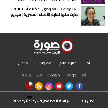
شبيهة ضياء العوضي.. حكاية أسترالية
حذرت منها نقابة الأطباء المصرية | فيديو
أخبار
أخبار التعليم
بنوك وبيزنس
خارجى
أخبار الحوادث
منوعات
فن
رياضة
nabd app
rss feed
instagram
youtube
twitter
facebook
اتصل بنا
سياسة الخصوصية - Privacy Policy