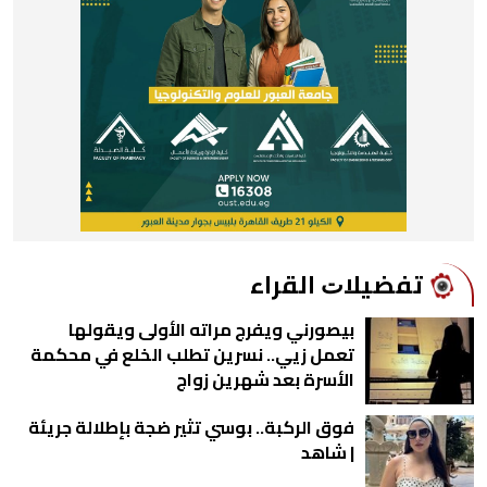
ﺗﻔﻀﻴﻼﺕ اﻟﻘﺮاء
بيصورني ويفرج مراته الأولى ويقولها
تعمل زيي.. نسرين تطلب الخلع في محكمة
الأسرة بعد شهرين زواج
فوق الركبة.. بوسي تثير ضجة بإطلالة جريئة
| شاهد