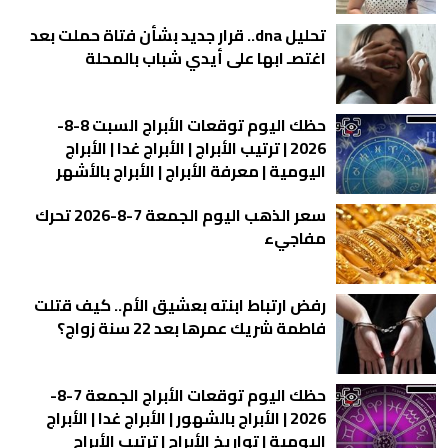
تحليل dna.. قرار جديد بشأن فتاة حملت بعد
اغتصـ ابها على أيدي شباب بالمحلة
حظك اليوم توقعات الأبراج السبت 8-8-
2026 | ترتيب الأبراج | الأبراج غدا | الأبراج
اليومية | معرفة الأبراج | الأبراج بالأشهر
سعر الذهب اليوم الجمعة 7-8-2026 تحرك
مفاجيء
رفض ارتباط ابنته بعشيق الأم.. كيف قتلت
فاطمة شريك عمرها بعد 22 سنة زواج؟
حظك اليوم توقعات الأبراج الجمعة 7-8-
2026 | الأبراج بالشهور | الأبراج غدا | الأبراج
اليومية | تواريخ الأبراج | ترتيب الأبراج