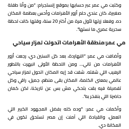
وكتبت مي عمر عبر حسابها بموقع إنستجرام: “‏من وأنا طفلة
صغيرة، كان عندي حلم أزور الأهرامات وأحس بعظمة المكان
ده. وفعلا زرتها لأول مرة من أكتر 20 سنة، وقتها كانت لحظة
سحرية عمري ما نستها”.
مي عمر:منطقة الأهرامات اتحولت لمزار سياحي
وأضافت مي عمر: “‏النهاردة، بعد كل السنين دي، رجعت أزور
الأهرامات من تاني… ومن اللحظة الأولى انبهرت بالتطور
الرهيب اللي شفته. شفت قد إيه المكان اتحول لمزار سياحي
عالمي بمعنى الكلمة، المكان بقى منظم، جميل، راقي وكل
تفصيلة فيه بقت بتحكي مش بس عن تاريخنا، لكن كمان
حاضرنا اللي بنفخر به”.
وأكملت مي عمر: "‏وده كله بفضل المجهود الكبير اللي
اتعمل، والقيادة اللي آمنت إن مصر تستحق تكون في
المكانة دي.