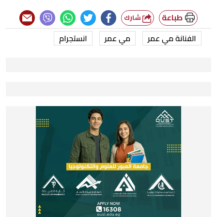
طباعة
شارك
الفنانة مي عمر
مي عمر
انستجرام