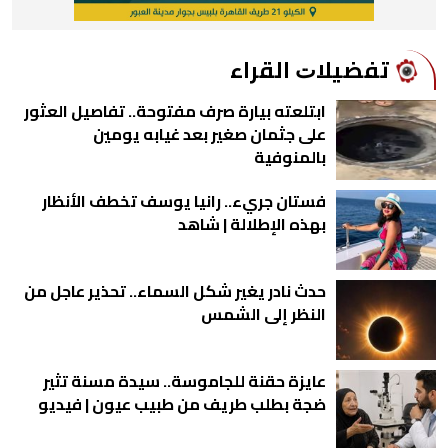
ﺗﻔﻀﻴﻼﺕ اﻟﻘﺮاء
ابتلعته بيارة صرف مفتوحة.. تفاصيل العثور
على جثمان صغير بعد غيابه يومين
بالمنوفية
فستان جريء.. رانيا يوسف تخطف الأنظار
بهذه الإطلالة | شاهد
حدث نادر يغير شكل السماء.. تحذير عاجل من
النظر إلى الشمس
عايزة حقنة للجاموسة.. سيدة مسنة تثير
ضجة بطلب طريف من طبيب عيون | فيديو