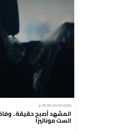
25/02/2026 05:00 م
المشهد أصبح حقيقة.. وفاة 
الست موناليزا