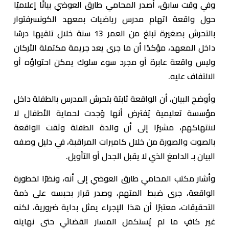
وفي وقت سابق، أصدر المحامي طارق العوضي بيانًا إعلاميًا
حول واقعة اتهام مدرس رياضيات بمعهد الكونسرفتوار
بالتحرش بصغيرة تبلغ من العمر 13 سنة خلال تلقيها درسًا
داخل المعهد، مؤكدًا أن ما جرى يعد جريمة مكتملة الأركان
وليس واقعة عابرة أو مجرد سوء سلوك يمكن احتواؤه أو
الالتفاف عليه.
وأوضح البيان، أن الواقعة ثابتة بتحرش المدرس بالطفلة داخل
مؤسسة تعليمية يُفترض أنها وُجدت لحماية الأطفال لا
لانتهاكهم، مشيرًا إلى أن والدة الطفلة وثقت الواقعة
بالصوت والصورة من خلال كاميرات المراقبة، في دليل وصفه
البيان بـ الدامغ الذي لا يقبل الجدل أو التأويل.
وأشار مكتب المحامي طارق العوضي إلى أنه، ونظرًا لخطورة
الواقعة، جرى ضبط المتهم، وصدر قرار بحبسه على ذمة
التحقيقات، معتبرًا أن هذا الإجراء يمثل بداية ضرورية، لكنه
غير كافٍ ما لم يُستكمل المسار القضائي حتى نهايته