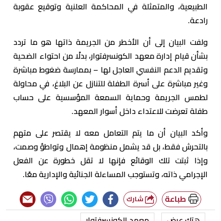
الطبيعية، والمتمثلة في المحاكمة العلنية وتوقيع عقوبة
رادعة.
ولفت البيان إلى أن الأخطر من الجريمة ذاتها هو ما تردد
بشأن قيام إدارة معهد الكونسرفتوار، بدلًا من احتواء الضحية
وتقديم الدعم النفسي العاجل لها – بممارسة ضغوط مباشرة
وغير مباشرة على أسرة الطفلة للتنازل عن البلاغ، في محاولة
لطمس الجريمة وحماية السمعة المؤسسية على حساب
طفلة تعرضت للاعتداء داخل أسوار المعهد.
وأكد البيان أن ما يتم التعامل معه لا يقتصر على متهم
بالتحرش فقط، بل قد يشمل منظومة إهمال وتواطؤ وصمت،
وإذا ثبتت تلك الوقائع فإنها لا تقل خطورة عن الفعل
الإجرامي ذاته، وتستوجب المساءلة الجنائية والإدارية معًا.
طباعة
شارك
هتك عرض
معهد الكونسرفتوار