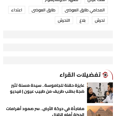
المحامي طارق العوضى
طارق العوضى
اعتداء
تحرش
بلاغ
التحرش
ﺗﻔﻀﻴﻼﺕ اﻟﻘﺮاء
عايزة حقنة للجاموسة.. سيدة مسنة تثير
ضجة بطلب طريف من طبيب عيون | فيديو
مفاجأة في حركة الأرض.. سر صمود أهرامات
الجيزة أمام الزلازل