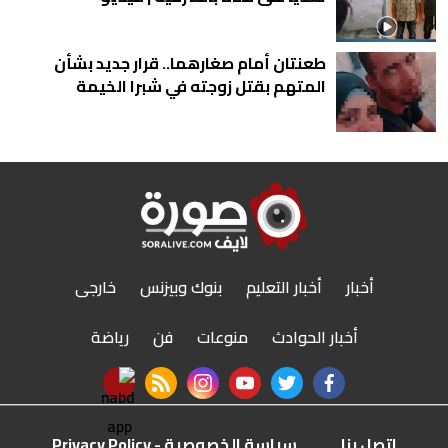
طعنتان أمام صغارهما.. قرار جديد بشأن
المتهم بقتل زوجته في شبرا الخيمة
أخبار
أخبار التعليم
بنوك وبيزنس
خارجى
أخبار الحوادث
منوعات
فن
رياضة
nabd app
rss feed
instagram
youtube
twitter
facebook
اتصل بنا
سياسة الخصوصية - Privacy Policy