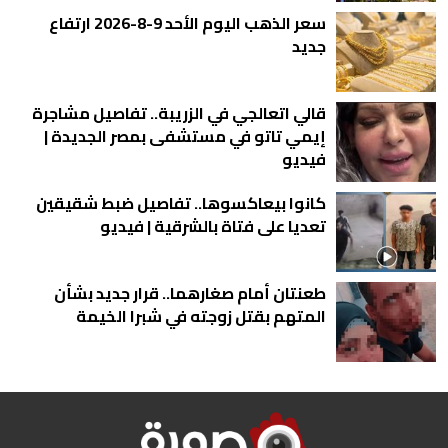
سعر الذهب اليوم الأحد 9-8-2026 ارتفاع
جديد
قالي اتعالجي في الزريبة.. تفاصيل مشاجرة
إيمي تاتو في مستشفى بمصر الجديدة |
فيديو
كانوا بيعاكسوها.. تفاصيل ضبط شقيقين
تعديا على فتاة بالشرقية | فيديو
طعنتان أمام صغارهما.. قرار جديد بشأن
المتهم بقتل زوجته في شبرا الخيمة