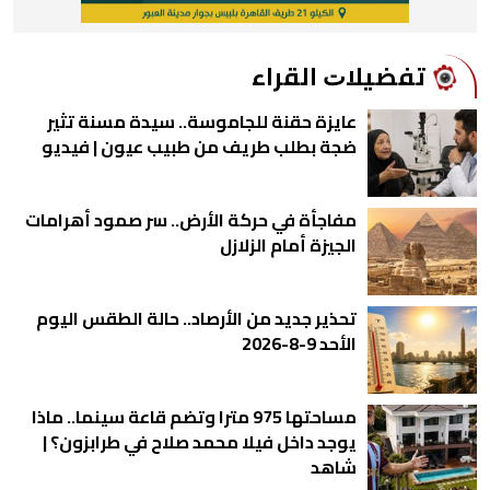
ﺗﻔﻀﻴﻼﺕ اﻟﻘﺮاء
عايزة حقنة للجاموسة.. سيدة مسنة تثير
ضجة بطلب طريف من طبيب عيون | فيديو
مفاجأة في حركة الأرض.. سر صمود أهرامات
الجيزة أمام الزلازل
تحذير جديد من الأرصاد.. حالة الطقس اليوم
الأحد 9-8-2026
مساحتها 975 مترا وتضم قاعة سينما.. ماذا
يوجد داخل فيلا محمد صلاح في طرابزون؟ |
شاهد