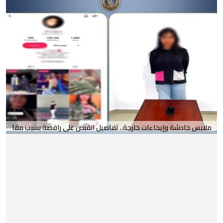
ملابس خادشة وإيحاءات خارجة.. تفاصيل القبض على راقصة بسبب مقا