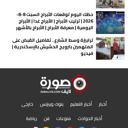
حظك اليوم توقعات الأبراج السبت 8-8-
2026 | ترتيب الأبراج | الأبراج غدا | الأبراج
اليومية | معرفة الأبراج | الأبراج بالأشهر
ترابيزة وسط الشارع.. تفاصيل القبض على
المتهمين بترويج الحشيش بالإسكندرية |
فيديو
أخبار
أخبار التعليم
بنوك وبيزنس
خارجى
أخبار الحوادث
منوعات
فن
رياضة