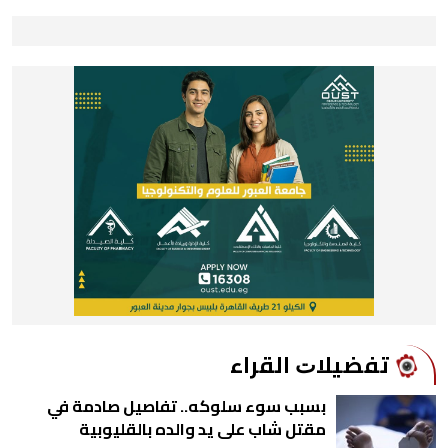
ﺗﻔﻀﻴﻼﺕ اﻟﻘﺮاء
بسبب سوء سلوكه.. تفاصيل صادمة في
مقتل شاب على يد والده بالقليوبية